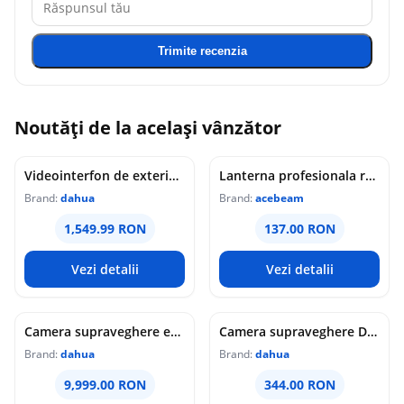
Trimite recenzia
Noutăți de la același vânzător
Videointerfon de exterior IP WiFi Dahua VTO6631QB-WP, 2MP, ecran 5 inch, acces prin PIN/recunoastere faciala/card/Bluetooth, slot card, microfon/difuzor, PoE
Lanterna profesionala reincarcabila Acebeam Pokelit AA, 1000 lumeni, 105 m, gri
Brand:
dahua
Brand:
acebeam
1,549.99 RON
137.00 RON
Vezi detalii
Vezi detalii
Camera supraveghere exterior analogica Dome cu iluminare duala Dahua HAC-HDW1549X-IL-A-PRO-0360B-DIP, 5 MP, 2.8 mm, IR/lumina calda 50 m, microfon dublu
Camera supraveghere Dome analogica Dahua WizColor HAC-HDW1549X-A-PRO-0360B-DIP, 5 MP, 3.6 mm, lumina calda 50 m, microfon dublu
Brand:
dahua
Brand:
dahua
9,999.00 RON
344.00 RON