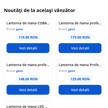
Noutăți de la același vânzător
Lanterna de mana COBA CB G685 Reincarcabila USB Zoom Reglabil Power Bank Acumulator 26650 9800 mAh
Lanterna de mana profesionala COBA CB G713 cu Power Bank Zoom Reglabil Acumulator 16200 mAh 30W de 33cm
Brand:
gave
Brand:
gave
119.00 RON
179.00 RON
Vezi detalii
Vezi detalii
Lanterna de mana profesionala COBA CB G712 cu Power Bank Zoom Reglabil 30W de 26cm
Lanterna de mana Profesionala COBA CB G711cu Power Bank Zoom Reglabil 9800 mAh 20cm
Brand:
gave
Brand:
gave
148.00 RON
129.00 RON
Vezi detalii
Vezi detalii
Lanterna de mana LED CB B201 4 LED Alb + Rosu + Albastru + Galben Acumulator 3750 mAh Zoom Reglabil