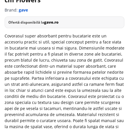
Brand:
gave
gave.ro
Ofertă disponibilă la
Covorasul super absorbant pentru bucatarie este un
accesoriu practic si util, special conceput pentru a face viata
in bucatarie mai usoara si mai sigura. Dimensiunile moderate
il fac potrivit pentru a fi plasat in diverse zone ale bucatariei,
precum blatul de lucru, chiuveta sau zona de gatit. Covorasul
este confectionat dintr-un material super absorbant, care
absoarbe rapid lichidele si previne formarea petelor nedorite
pe suprafete. Partea inferioara a covorasului este echipata cu
un strat anti-alunecare, asigurand astfel ca ramane ferm fixat
in loc chiar si atunci cand este expus la umezeala sau la alte
conditii de mediu din bucatarie. Covorasul este proiectat cu o
zona speciala cu textura sau design care permite scurgerea
apei de pe vesela si tacamuri, mentinandu-le astfel uscate si
prevenind acumularea de umezeala. Materialul rezistent si
durabil permite o curatare usoara. Poate fi spalat manual sau
la masina de spalat vase, oferind o durata lunga de viata si