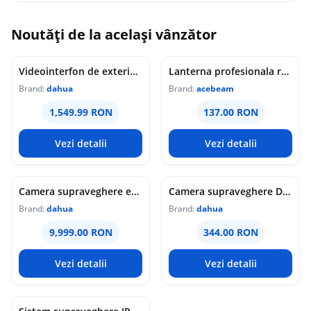
Noutăți de la același vânzător
Videointerfon de exterior IP WiFi Dahua VTO6631QB-WP, 2MP, ecran 5 inch, acces prin PIN/recunoastere faciala/card/Bluetooth, slot card, microfon/difuzor, PoE
Lanterna profesionala reincarcabila Acebeam Pokelit AA, 1000 lumeni, 105 m, gri
Brand:
dahua
Brand:
acebeam
1,549.99 RON
137.00 RON
Vezi detalii
Vezi detalii
Camera supraveghere exterior analogica Dome cu iluminare duala Dahua HAC-HDW1549X-IL-A-PRO-0360B-DIP, 5 MP, 2.8 mm, IR/lumina calda 50 m, microfon dublu
Camera supraveghere Dome analogica Dahua WizColor HAC-HDW1549X-A-PRO-0360B-DIP, 5 MP, 3.6 mm, lumina calda 50 m, microfon dublu
Brand:
dahua
Brand:
dahua
9,999.00 RON
344.00 RON
Vezi detalii
Vezi detalii