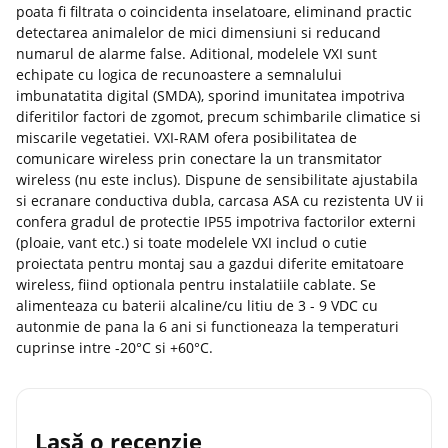
poata fi filtrata o coincidenta inselatoare, eliminand practic
detectarea animalelor de mici dimensiuni si reducand
numarul de alarme false. Aditional, modelele VXI sunt
echipate cu logica de recunoastere a semnalului
imbunatatita digital (SMDA), sporind imunitatea impotriva
diferitilor factori de zgomot, precum schimbarile climatice si
miscarile vegetatiei. VXI-RAM ofera posibilitatea de
comunicare wireless prin conectare la un transmitator
wireless (nu este inclus). Dispune de sensibilitate ajustabila
si ecranare conductiva dubla, carcasa ASA cu rezistenta UV ii
confera gradul de protectie IP55 impotriva factorilor externi
(ploaie, vant etc.) si toate modelele VXI includ o cutie
proiectata pentru montaj sau a gazdui diferite emitatoare
wireless, fiind optionala pentru instalatiile cablate. Se
alimenteaza cu baterii alcaline/cu litiu de 3 - 9 VDC cu
autonmie de pana la 6 ani si functioneaza la temperaturi
cuprinse intre -20°C si +60°C.
Lasă o recenzie