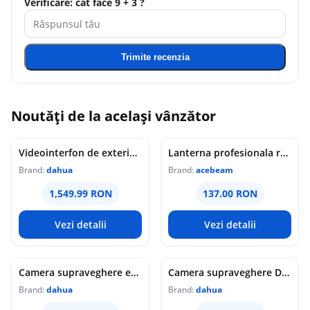
Verificare: cât face 9 + 3 ?
Trimite recenzia
Noutăți de la același vânzător
Videointerfon de exterior IP WiFi Dahua VTO6631QB-WP, 2MP, ecran 5 inch, acces prin PIN/recunoastere faciala/card/Bluetooth, slot card, microfon/difuzor, PoE
Lanterna profesionala reincarcabila Acebeam Pokelit AA, 1000 lumeni, 105 m, gri
Brand:
dahua
Brand:
acebeam
1,549.99 RON
137.00 RON
Vezi detalii
Vezi detalii
Camera supraveghere exterior analogica Dome cu iluminare duala Dahua HAC-HDW1549X-IL-A-PRO-0360B-DIP, 5 MP, 2.8 mm, IR/lumina calda 50 m, microfon dublu
Camera supraveghere Dome analogica Dahua WizColor HAC-HDW1549X-A-PRO-0360B-DIP, 5 MP, 3.6 mm, lumina calda 50 m, microfon dublu
Brand:
dahua
Brand:
dahua