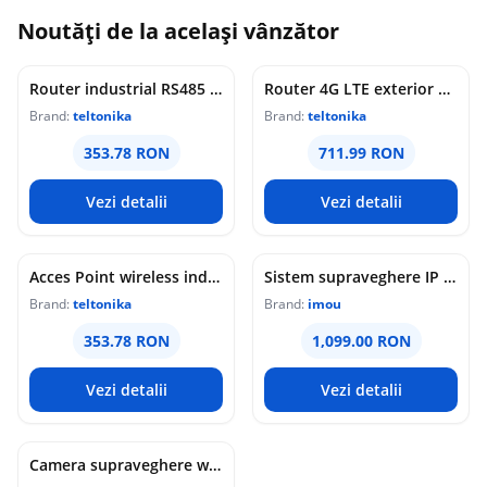
Noutăți de la același vânzător
Router industrial RS485 Teltonika RUT145, WiFi 4, 2x porturi Ethernet 10/100 Mbps, 1x RP-SMA, PoE pasiv, maganement de la distanta, montaj sina DIN
Router 4G LTE exterior Teltonika OTD144, WiFi, Cat 4, 150 Mbps, 2x porturi Ethernet, dual SIM, PoE, management de la distanta
Brand:
teltonika
Brand:
teltonika
353.78 RON
711.99 RON
Vezi detalii
Vezi detalii
Acces Point wireless industrial Teltonika DAP145, RS485, WiFi 4, Mesh, STA, 1x antena RP-SMA, 2x LAN 10/100 Mbps, PoE pasiv, sina DIN
Sistem supraveghere IP WiFi 6 cu panou solar Imou Full Color AOV AIR 2, 2 camere, 5MP, slot card, microfon/difuzor, IR/lumina alba 15m, 5000mAh, detectie om/vehicul, sirena
Brand:
teltonika
Brand:
imou
353.78 RON
1,099.00 RON
Vezi detalii
Vezi detalii
Camera supraveghere wireless IP PT Imou Titan Pro 4G LTE Active Deterrence IPC-U7LP-6T0T, 6 MP, 3.6 mm, IR 30 m, microfon si difuzor, slot card, night vision color, auto-tracking, detectie miscare, alarma, PoE