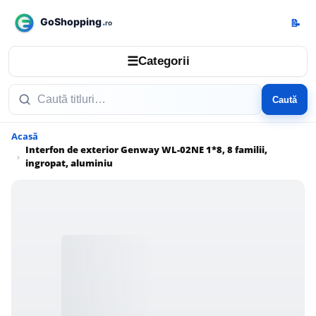
📝
☰
Categorii
Caută
Acasă
Interfon de exterior Genway WL-02NE 1*8, 8 familii,
ingropat, aluminiu