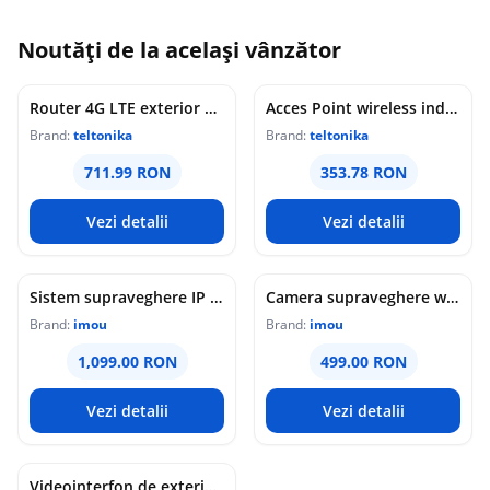
Noutăți de la același vânzător
Router 4G LTE exterior Teltonika OTD144, WiFi, Cat 4, 150 Mbps, 2x porturi Ethernet, dual SIM, PoE, management de la distanta
Acces Point wireless industrial Teltonika DAP145, RS485, WiFi 4, Mesh, STA, 1x antena RP-SMA, 2x LAN 10/100 Mbps, PoE pasiv, sina DIN
Brand:
teltonika
Brand:
teltonika
711.99 RON
353.78 RON
Vezi detalii
Vezi detalii
Sistem supraveghere IP WiFi 6 cu panou solar Imou Full Color AOV AIR 2, 2 camere, 5MP, slot card, microfon/difuzor, IR/lumina alba 15m, 5000mAh, detectie om/vehicul, sirena
Camera supraveghere wireless IP PT Imou Titan Pro 4G LTE Active Deterrence IPC-U7LP-6T0T, 6 MP, 3.6 mm, IR 30 m, microfon si difuzor, slot card, night vision color, auto-tracking, detectie miscare, alarma, PoE
Brand:
imou
Brand:
imou
1,099.00 RON
499.00 RON
Vezi detalii
Vezi detalii
Videointerfon de exterior IP WiFi Dahua VTO6631QB-WP, 2MP, ecran 5 inch, acces prin PIN/recunoastere faciala/card/Bluetooth, slot card, microfon/difuzor, PoE