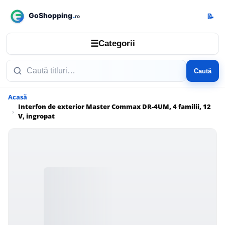
📝
☰
Categorii
Caută
Acasă
Interfon de exterior Master Commax DR-4UM, 4 familii, 12
V, ingropat