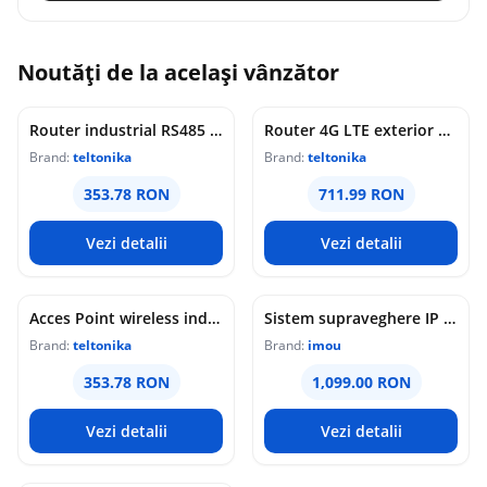
Noutăți de la același vânzător
Router industrial RS485 Teltonika RUT145, WiFi 4, 2x porturi Ethernet 10/100 Mbps, 1x RP-SMA, PoE pasiv, maganement de la distanta, montaj sina DIN
Router 4G LTE exterior Teltonika OTD144, WiFi, Cat 4, 150 Mbps, 2x porturi Ethernet, dual SIM, PoE, management de la distanta
Brand:
teltonika
Brand:
teltonika
353.78 RON
711.99 RON
Vezi detalii
Vezi detalii
Acces Point wireless industrial Teltonika DAP145, RS485, WiFi 4, Mesh, STA, 1x antena RP-SMA, 2x LAN 10/100 Mbps, PoE pasiv, sina DIN
Sistem supraveghere IP WiFi 6 cu panou solar Imou Full Color AOV AIR 2, 2 camere, 5MP, slot card, microfon/difuzor, IR/lumina alba 15m, 5000mAh, detectie om/vehicul, sirena
Brand:
teltonika
Brand:
imou
353.78 RON
1,099.00 RON
Vezi detalii
Vezi detalii