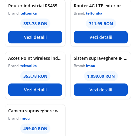
Router industrial RS485 Teltonika RUT145, WiFi 4, 2x porturi Ethernet 10/100 Mbps, 1x RP-SMA, PoE pasiv, maganement de la distanta, montaj sina DIN
Router 4G LTE exterior Teltonika OTD144, WiFi, Cat 4, 150 Mbps, 2x porturi Ethernet, dual SIM, PoE, management de la distanta
Brand:
teltonika
Brand:
teltonika
353.78 RON
711.99 RON
Vezi detalii
Vezi detalii
Acces Point wireless industrial Teltonika DAP145, RS485, WiFi 4, Mesh, STA, 1x antena RP-SMA, 2x LAN 10/100 Mbps, PoE pasiv, sina DIN
Sistem supraveghere IP WiFi 6 cu panou solar Imou Full Color AOV AIR 2, 2 camere, 5MP, slot card, microfon/difuzor, IR/lumina alba 15m, 5000mAh, detectie om/vehicul, sirena
Brand:
teltonika
Brand:
imou
353.78 RON
1,099.00 RON
Vezi detalii
Vezi detalii
Camera supraveghere wireless IP PT Imou Titan Pro 4G LTE Active Deterrence IPC-U7LP-6T0T, 6 MP, 3.6 mm, IR 30 m, microfon si difuzor, slot card, night vision color, auto-tracking, detectie miscare, alarma, PoE
Brand:
imou
499.00 RON