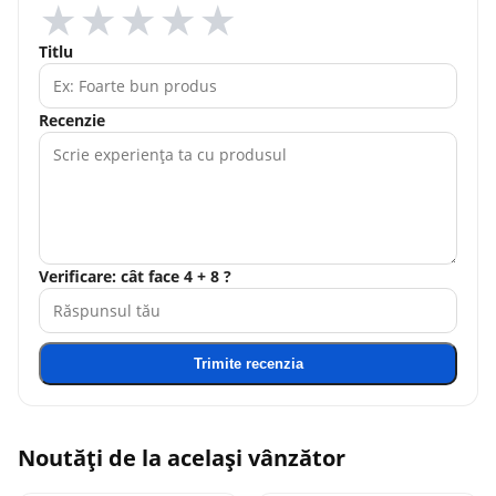
★
★
★
★
★
Titlu
Recenzie
Verificare: cât face 4 + 8 ?
Trimite recenzia
Noutăți de la același vânzător