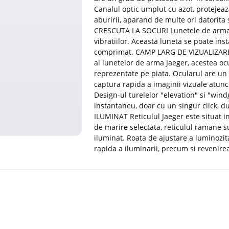
Canalul optic umplut cu azot, protejeaza
aburirii, aparand de multe ori datorit
CRESCUTA LA SOCURI Lunetele de arma Ja
vibratiilor. Aceasta luneta se poate ins
comprimat. CAMP LARG DE VIZUALIZARE
al lunetelor de arma Jaeger, acestea o
reprezentate pe piata. Ocularul are un d
captura rapida a imaginii vizuale atun
Design-ul turelelor "elevation" si "win
instantaneu, doar cu un singur click, d
ILUMINAT Reticulul Jaeger este situat in
de marire selectata, reticulul ramane su
iluminat. Roata de ajustare a luminozita
rapida a iluminarii, precum si revenirea