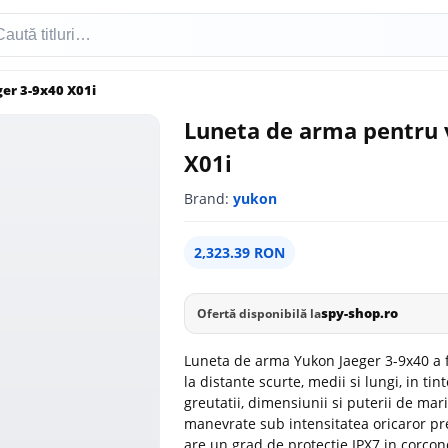
er 3-9x40 X01i
Luneta de arma pentru 
X01i
Brand:
yukon
2,323.39 RON
spy-shop.ro
Ofertă disponibilă la
Luneta de arma Yukon Jaeger 3-9x40 a fo
la distante scurte, medii si lungi, in ti
greutatii, dimensiunii si puterii de ma
manevrate sub intensitatea oricaror pre
are un grad de protectie IPX7 in cor