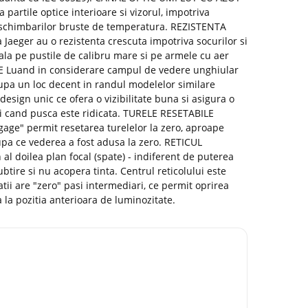
 partile optice interioare si vizorul, impotriva
a schimbarilor bruste de temperatura. REZISTENTA
eger au o rezistenta crescuta impotriva socurilor si
tala pe pustile de calibru mare si pe armele cu aer
 Luand in considerare campul de vedere unghiular
cupa un loc decent in randul modelelor similare
esign unic ce ofera o vizibilitate buna si asigura o
ci cand pusca este ridicata. TURELE RESETABILE
dgage" permit resetarea turelelor la zero, aproape
upa ce vederea a fost adusa la zero. RETICUL
 al doilea plan focal (spate) - indiferent de puterea
btire si nu acopera tinta. Centrul reticolului este
tii are "zero" pasi intermediari, ce permit oprirea
 la pozitia anterioara de luminozitate.