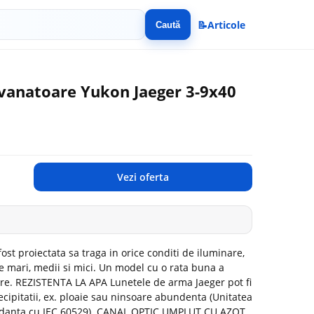
📝
Articole
Caută
vanatoare Yukon Jaeger 3-9x40
Vezi oferta
st proiectata sa traga in orice conditi de iluminare,
nte mari, medii si mici. Un model cu o rata buna a
rire. REZISTENTA LA APA Lunetele de arma Jaeger pot fi
cipitatii, ex. ploaie sau ninsoare abundenta (Unitatea
condanta cu IEC 60529). CANAL OPTIC UMPLUT CU AZOT