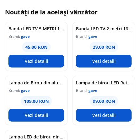
Noutăți de la același vânzător
Banda LED TV 5 METRI 16 Culori si Telecomanda
Banda LED TV 2 metri 16 Culori si Telecomanda
Brand:
gave
Brand:
gave
45.00 RON
29.00 RON
Vezi detalii
Vezi detalii
Lampa de Birou din aluminiu LED COBA CB T0004 cu 4 Moduri de Iluminare USB control tactil 4 in 1
Lampa de birou LED Reincarcabila COBA CB T0005 cu 3 Moduri de Iluminare Control Tactil colorata
Brand:
gave
Brand:
gave
109.00 RON
99.00 RON
Vezi detalii
Vezi detalii
Lampa LED de birou din ALUMINIU CB T0002 cu 3 moduri de Iluminare inaltime 80 cm