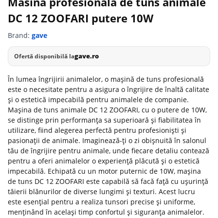
Masina profesionala de tuns animale
DC 12 ZOOFARI putere 10W
Brand:
gave
gave.ro
Ofertă disponibilă la
În lumea îngrijirii animalelor, o mașină de tuns profesională
este o necesitate pentru a asigura o îngrijire de înaltă calitate
și o estetică impecabilă pentru animalele de companie.
Mașina de tuns animale DC 12 ZOOFARI, cu o putere de 10W,
se distinge prin performanța sa superioară și fiabilitatea în
utilizare, fiind alegerea perfectă pentru profesioniști și
pasionații de animale. Imaginează-ți o zi obișnuită în salonul
tău de îngrijire pentru animale, unde fiecare detaliu contează
pentru a oferi animalelor o experiență plăcută și o estetică
impecabilă. Echipată cu un motor puternic de 10W, mașina
de tuns DC 12 ZOOFARI este capabilă să facă față cu ușurință
tăierii blănurilor de diverse lungimi și texturi. Acest lucru
este esențial pentru a realiza tunsori precise și uniforme,
menținând în același timp confortul și siguranța animalelor.