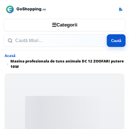
📝
☰
Categorii
Caută
Acasă
Masina profesionala de tuns animale DC 12 ZOOFARI putere
10W