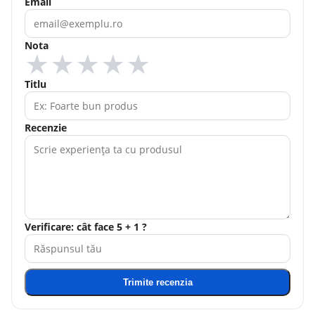
Email
Nota
★
★
★
★
★
Titlu
Recenzie
Verificare: cât face 5 + 1 ?
Trimite recenzia