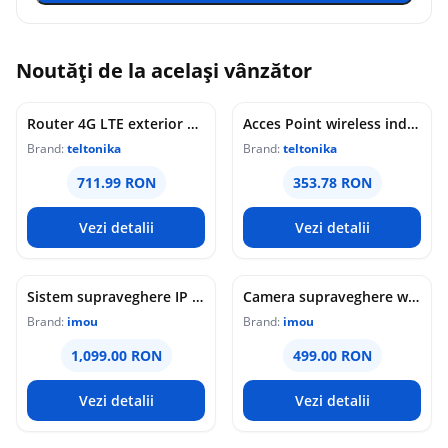
Noutăți de la același vânzător
Router 4G LTE exterior Teltonika OTD144, WiFi, Cat 4, 150 Mbps, 2x porturi Ethernet, dual SIM, PoE, management de la distanta
Acces Point wireless industrial Teltonika DAP145, RS485, WiFi 4, Mesh, STA, 1x antena RP-SMA, 2x LAN 10/100 Mbps, PoE pasiv, sina DIN
Brand:
teltonika
Brand:
teltonika
711.99 RON
353.78 RON
Vezi detalii
Vezi detalii
Sistem supraveghere IP WiFi 6 cu panou solar Imou Full Color AOV AIR 2, 2 camere, 5MP, slot card, microfon/difuzor, IR/lumina alba 15m, 5000mAh, detectie om/vehicul, sirena
Camera supraveghere wireless IP PT Imou Titan Pro 4G LTE Active Deterrence IPC-U7LP-6T0T, 6 MP, 3.6 mm, IR 30 m, microfon si difuzor, slot card, night vision color, auto-tracking, detectie miscare, alarma, PoE
Brand:
imou
Brand:
imou
1,099.00 RON
499.00 RON
Vezi detalii
Vezi detalii