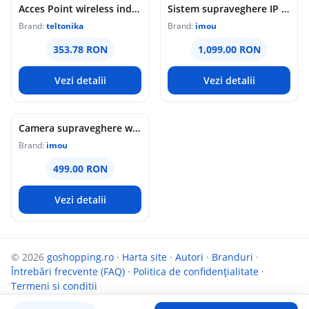
Acces Point wireless industrial Teltonika DAP145, RS485, WiFi 4, Mesh, STA, 1x antena RP-SMA, 2x LAN 10/100 Mbps, PoE pasiv, sina DIN
Sistem supraveghere IP WiFi 6 cu panou solar Imou Full Color AOV AIR 2, 2 camere, 5MP, slot card, microfon/difuzor, IR/lumina alba 15m, 5000mAh, detectie om/vehicul, sirena
Brand:
teltonika
Brand:
imou
353.78 RON
1,099.00 RON
Vezi detalii
Vezi detalii
Camera supraveghere wireless IP PT Imou Titan Pro 4G LTE Active Deterrence IPC-U7LP-6T0T, 6 MP, 3.6 mm, IR 30 m, microfon si difuzor, slot card, night vision color, auto-tracking, detectie miscare, alarma, PoE
Brand:
imou
499.00 RON
Vezi detalii
© 2026
goshopping.ro
·
Harta site
·
Autori
·
Branduri
·
Întrebări frecvente (FAQ)
·
Politica de confidențialitate
·
Termeni si conditii