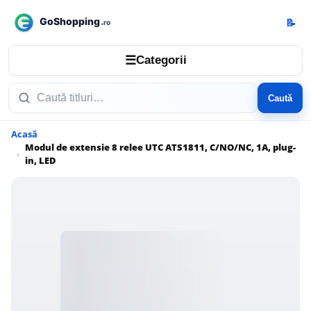
📝
☰
Categorii
Caută
Acasă
Modul de extensie 8 relee UTC ATS1811, C/NO/NC, 1A, plug-
in, LED