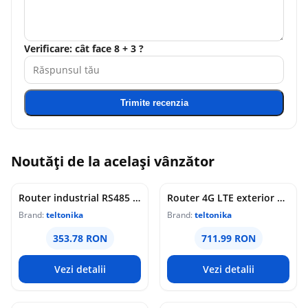
Verificare: cât face 8 + 3 ?
Trimite recenzia
Noutăți de la același vânzător
Router industrial RS485 Teltonika RUT145, WiFi 4, 2x porturi Ethernet 10/100 Mbps, 1x RP-SMA, PoE pasiv, maganement de la distanta, montaj sina DIN
Router 4G LTE exterior Teltonika OTD144, WiFi, Cat 4, 150 Mbps, 2x porturi Ethernet, dual SIM, PoE, management de la distanta
Brand:
teltonika
Brand:
teltonika
353.78 RON
711.99 RON
Vezi detalii
Vezi detalii