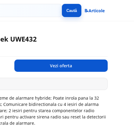
📝
Articole
Caută
etek UWE432
Vezi oferta
teme de alarmare hybride; Poate inrola pana la 32
k; Comunicare bidirectionala cu 4 iesiri de alarma
are; 2 iesiri pentru starea componentelor radio
ri pentru activare sirena radio sau reset la detectorii
trala de alarmare.