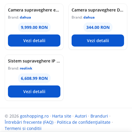
Camera supraveghere exterior analogica Dome cu iluminare duala Dahua HAC-HDW1549X-IL-A-PRO-0360B-DIP, 5 MP, 2.8 mm, IR/lumina calda 50 m, microfon dublu
Camera supraveghere Dome analogica Dahua WizColor HAC-HDW1549X-A-PRO-0360B-DIP, 5 MP, 3.6 mm, lumina calda 50 m, microfon dublu
Brand:
dahua
Brand:
dahua
9,999.00 RON
344.00 RON
Vezi detalii
Vezi detalii
Sistem supraveghere IP Dome Reolink Color Night Vision NVS16-12MD8, 8 camere, 12 MP, IR / lumina alba 30 m, 4 mm, microfon si difuzor, detectie om/vehicul/animal, PoE, HDD 4 TB inclus
Brand:
reolink
6,608.99 RON
Vezi detalii
© 2026
goshopping.ro
·
Harta site
·
Autori
·
Branduri
·
Întrebări frecvente (FAQ)
·
Politica de confidențialitate
·
Termeni si conditii