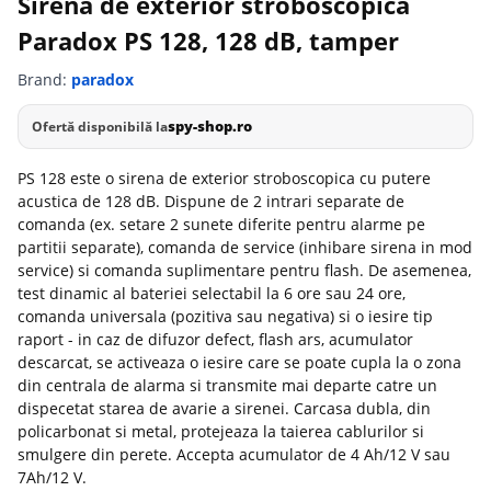
Sirena de exterior stroboscopica
Paradox PS 128, 128 dB, tamper
Brand:
paradox
spy-shop.ro
Ofertă disponibilă la
PS 128 este o sirena de exterior stroboscopica cu putere
acustica de 128 dB. Dispune de 2 intrari separate de
comanda (ex. setare 2 sunete diferite pentru alarme pe
partitii separate), comanda de service (inhibare sirena in mod
service) si comanda suplimentare pentru flash. De asemenea,
test dinamic al bateriei selectabil la 6 ore sau 24 ore,
comanda universala (pozitiva sau negativa) si o iesire tip
raport - in caz de difuzor defect, flash ars, acumulator
descarcat, se activeaza o iesire care se poate cupla la o zona
din centrala de alarma si transmite mai departe catre un
dispecetat starea de avarie a sirenei. Carcasa dubla, din
policarbonat si metal, protejeaza la taierea cablurilor si
smulgere din perete. Accepta acumulator de 4 Ah/12 V sau
7Ah/12 V.