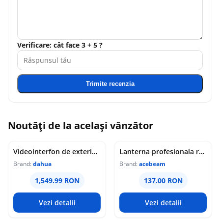
Verificare: cât face 3 + 5 ?
Trimite recenzia
Noutăți de la același vânzător
Videointerfon de exterior IP WiFi Dahua VTO6631QB-WP, 2MP, ecran 5 inch, acces prin PIN/recunoastere faciala/card/Bluetooth, slot card, microfon/difuzor, PoE
Lanterna profesionala reincarcabila Acebeam Pokelit AA, 1000 lumeni, 105 m, gri
Brand:
dahua
Brand:
acebeam
1,549.99 RON
137.00 RON
Vezi detalii
Vezi detalii