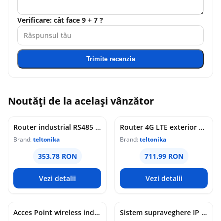
Verificare: cât face 9 + 7 ?
Trimite recenzia
Noutăți de la același vânzător
Router industrial RS485 Teltonika RUT145, WiFi 4, 2x porturi Ethernet 10/100 Mbps, 1x RP-SMA, PoE pasiv, maganement de la distanta, montaj sina DIN
Router 4G LTE exterior Teltonika OTD144, WiFi, Cat 4, 150 Mbps, 2x porturi Ethernet, dual SIM, PoE, management de la distanta
Brand:
teltonika
Brand:
teltonika
353.78 RON
711.99 RON
Vezi detalii
Vezi detalii
Acces Point wireless industrial Teltonika DAP145, RS485, WiFi 4, Mesh, STA, 1x antena RP-SMA, 2x LAN 10/100 Mbps, PoE pasiv, sina DIN
Sistem supraveghere IP WiFi 6 cu panou solar Imou Full Color AOV AIR 2, 2 camere, 5MP, slot card, microfon/difuzor, IR/lumina alba 15m, 5000mAh, detectie om/vehicul, sirena