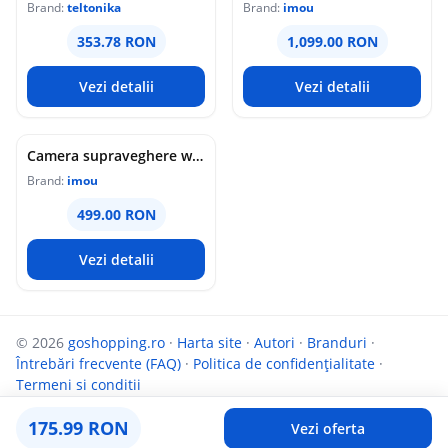
Brand:
teltonika
Brand:
imou
353.78 RON
1,099.00 RON
Vezi detalii
Vezi detalii
Camera supraveghere wireless IP PT Imou Titan Pro 4G LTE Active Deterrence IPC-U7LP-6T0T, 6 MP, 3.6 mm, IR 30 m, microfon si difuzor, slot card, night vision color, auto-tracking, detectie miscare, alarma, PoE
Brand:
imou
499.00 RON
Vezi detalii
© 2026
goshopping.ro
·
Harta site
·
Autori
·
Branduri
·
Întrebări frecvente (FAQ)
·
Politica de confidențialitate
·
Termeni si conditii
Parteneri:
InfoCompanii.ro
și
Targuldecarti.ro
175.99 RON
Vezi oferta