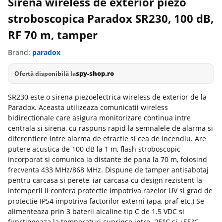
Sirena wireless de exterior piezo
stroboscopica Paradox SR230, 100 dB,
RF 70 m, tamper
Brand:
paradox
spy-shop.ro
Ofertă disponibilă la
SR230 este o sirena piezoelectrica wireless de exterior de la
Paradox. Aceasta utilizeaza comunicatii wireless
bidirectionale care asigura monitorizare continua intre
centrala si sirena, cu raspuns rapid la semnalele de alarma si
diferentiere intre alarma de efractie si cea de incendiu. Are
putere acustica de 100 dB la 1 m, flash stroboscopic
incorporat si comunica la distante de pana la 70 m, folosind
frecventa 433 MHz/868 MHz. Dispune de tamper antisabotaj
pentru carcasa si perete, iar carcasa cu design rezistent la
intemperii ii confera protectie impotriva razelor UV si grad de
protectie IP54 impotriva factorilor externi (apa, praf etc.) Se
alimenteaza prin 3 baterii alcaline tip C de 1.5 VDC si
functioneaza la temperaturi cuprinse intre -25°C si +55°C.