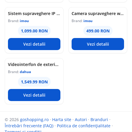
Sistem supraveghere IP WiFi 6 cu panou solar Imou Full Color AOV AIR 2, 2 camere, 5MP, slot card, microfon/difuzor, IR/lumina alba 15m, 5000mAh, detectie om/vehicul, sirena
Camera supraveghere wireless IP PT Imou Titan Pro 4G LTE Active Deterrence IPC-U7LP-6T0T, 6 MP, 3.6 mm, IR 30 m, microfon si difuzor, slot card, night vision color, auto-tracking, detectie miscare, alarma, PoE
Brand:
imou
Brand:
imou
1,099.00 RON
499.00 RON
Vezi detalii
Vezi detalii
Videointerfon de exterior IP WiFi Dahua VTO6631QB-WP, 2MP, ecran 5 inch, acces prin PIN/recunoastere faciala/card/Bluetooth, slot card, microfon/difuzor, PoE
Brand:
dahua
1,549.99 RON
Vezi detalii
© 2026
goshopping.ro
·
Harta site
·
Autori
·
Branduri
·
Întrebări frecvente (FAQ)
·
Politica de confidențialitate
·
Termeni si conditii