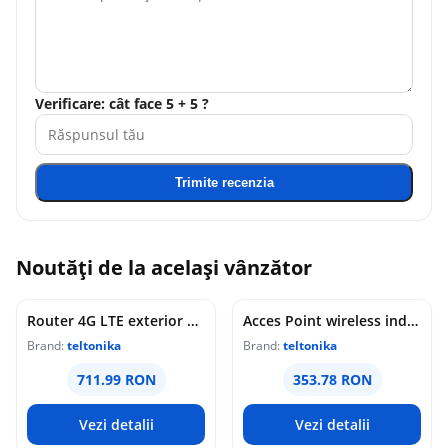
Verificare: cât face 5 + 5 ?
Trimite recenzia
Noutăți de la același vânzător
Router 4G LTE exterior Teltonika OTD144, WiFi, Cat 4, 150 Mbps, 2x porturi Ethernet, dual SIM, PoE, management de la distanta
Acces Point wireless industrial Teltonika DAP145, RS485, WiFi 4, Mesh, STA, 1x antena RP-SMA, 2x LAN 10/100 Mbps, PoE pasiv, sina DIN
Brand:
teltonika
Brand:
teltonika
711.99 RON
353.78 RON
Vezi detalii
Vezi detalii