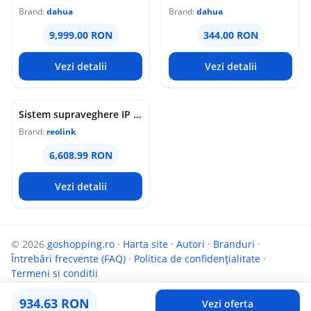
Brand:
dahua
Brand:
dahua
9,999.00 RON
344.00 RON
Vezi detalii
Vezi detalii
Sistem supraveghere IP Dome Reolink Color Night Vision NVS16-12MD8, 8 camere, 12 MP, IR / lumina alba 30 m, 4 mm, microfon si difuzor, detectie om/vehicul/animal, PoE, HDD 4 TB inclus
Brand:
reolink
6,608.99 RON
Vezi detalii
© 2026
goshopping.ro
·
Harta site
·
Autori
·
Branduri
·
Întrebări frecvente (FAQ)
·
Politica de confidențialitate
·
Termeni si conditii
Parteneri:
InfoCompanii.ro
și
Targuldecarti.ro
934.63 RON
Vezi oferta