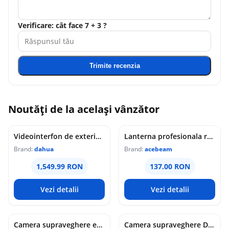
Verificare: cât face 7 + 3 ?
Trimite recenzia
Noutăți de la același vânzător
Videointerfon de exterior IP WiFi Dahua VTO6631QB-WP, 2MP, ecran 5 inch, acces prin PIN/recunoastere faciala/card/Bluetooth, slot card, microfon/difuzor, PoE
Lanterna profesionala reincarcabila Acebeam Pokelit AA, 1000 lumeni, 105 m, gri
Brand:
dahua
Brand:
acebeam
1,549.99 RON
137.00 RON
Vezi detalii
Vezi detalii
Camera supraveghere exterior analogica Dome cu iluminare duala Dahua HAC-HDW1549X-IL-A-PRO-0360B-DIP, 5 MP, 2.8 mm, IR/lumina calda 50 m, microfon dublu
Camera supraveghere Dome analogica Dahua WizColor HAC-HDW1549X-A-PRO-0360B-DIP, 5 MP, 3.6 mm, lumina calda 50 m, microfon dublu