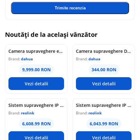
Trimite recenzia
Noutăți de la același vânzător
Camera supraveghere exterior analogica Dome cu iluminare duala Dahua HAC-HDW1549X-IL-A-PRO-0360B-DIP, 5 MP, 2.8 mm, IR/lumina calda 50 m, microfon dublu
Camera supraveghere Dome analogica Dahua WizColor HAC-HDW1549X-A-PRO-0360B-DIP, 5 MP, 3.6 mm, lumina calda 50 m, microfon dublu
Brand:
dahua
Brand:
dahua
9,999.00 RON
344.00 RON
Vezi detalii
Vezi detalii
Sistem supraveghere IP Dome Reolink Color Night Vision NVS16-12MD8, 8 camere, 12 MP, IR / lumina alba 30 m, 4 mm, microfon si difuzor, detectie om/vehicul/animal, PoE, HDD 4 TB inclus
Sistem supraveghere IP Dome Reolink NVS16-8MD8, 8 camere, 8 MP, IR 30 m, 4 mm, microfon, detectie om/vehicul, PoE, HDD 4 TB inclus
Brand:
reolink
Brand:
reolink
6,608.99 RON
6,043.99 RON
Vezi detalii
Vezi detalii