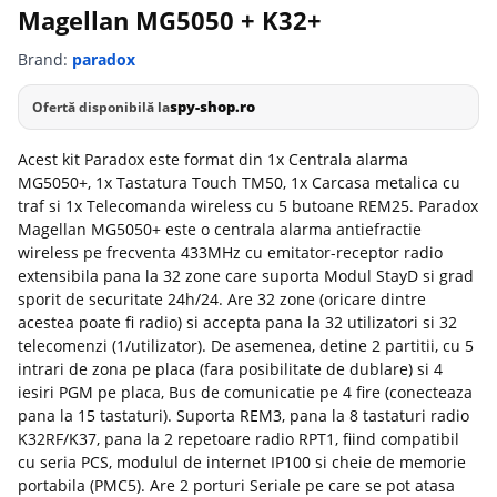
Magellan MG5050 + K32+
Brand:
paradox
spy-shop.ro
Ofertă disponibilă la
Acest kit Paradox este format din 1x Centrala alarma
MG5050+, 1x Tastatura Touch TM50, 1x Carcasa metalica cu
traf si 1x Telecomanda wireless cu 5 butoane REM25. Paradox
Magellan MG5050+ este o centrala alarma antiefractie
wireless pe frecventa 433MHz cu emitator-receptor radio
extensibila pana la 32 zone care suporta Modul StayD si grad
sporit de securitate 24h/24. Are 32 zone (oricare dintre
acestea poate fi radio) si accepta pana la 32 utilizatori si 32
telecomenzi (1/utilizator). De asemenea, detine 2 partitii, cu 5
intrari de zona pe placa (fara posibilitate de dublare) si 4
iesiri PGM pe placa, Bus de comunicatie pe 4 fire (conecteaza
pana la 15 tastaturi). Suporta REM3, pana la 8 tastaturi radio
K32RF/K37, pana la 2 repetoare radio RPT1, fiind compatibil
cu seria PCS, modulul de internet IP100 si cheie de memorie
portabila (PMC5). Are 2 porturi Seriale pe care se pot atasa