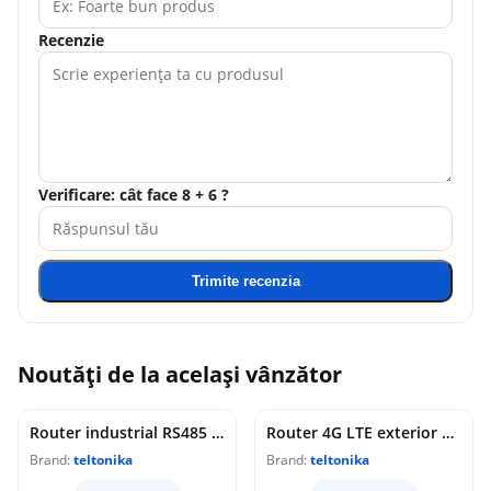
Recenzie
Verificare: cât face 8 + 6 ?
Trimite recenzia
Noutăți de la același vânzător
Router industrial RS485 Teltonika RUT145, WiFi 4, 2x porturi Ethernet 10/100 Mbps, 1x RP-SMA, PoE pasiv, maganement de la distanta, montaj sina DIN
Router 4G LTE exterior Teltonika OTD144, WiFi, Cat 4, 150 Mbps, 2x porturi Ethernet, dual SIM, PoE, management de la distanta
Brand:
teltonika
Brand:
teltonika