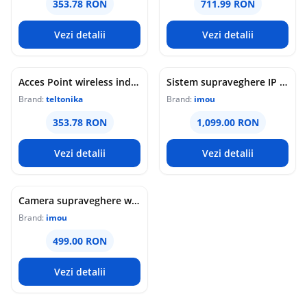
353.78 RON
711.99 RON
Vezi detalii
Vezi detalii
Acces Point wireless industrial Teltonika DAP145, RS485, WiFi 4, Mesh, STA, 1x antena RP-SMA, 2x LAN 10/100 Mbps, PoE pasiv, sina DIN
Sistem supraveghere IP WiFi 6 cu panou solar Imou Full Color AOV AIR 2, 2 camere, 5MP, slot card, microfon/difuzor, IR/lumina alba 15m, 5000mAh, detectie om/vehicul, sirena
Brand:
teltonika
Brand:
imou
353.78 RON
1,099.00 RON
Vezi detalii
Vezi detalii
Camera supraveghere wireless IP PT Imou Titan Pro 4G LTE Active Deterrence IPC-U7LP-6T0T, 6 MP, 3.6 mm, IR 30 m, microfon si difuzor, slot card, night vision color, auto-tracking, detectie miscare, alarma, PoE
Brand:
imou
499.00 RON
Vezi detalii