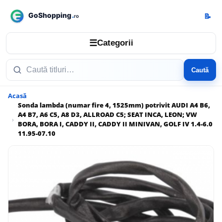
📝
☰
Categorii
Caută
Acasă
Sonda lambda (numar fire 4, 1525mm) potrivit AUDI A4 B6,
A4 B7, A6 C5, A8 D3, ALLROAD C5; SEAT INCA, LEON; VW
BORA, BORA I, CADDY II, CADDY II MINIVAN, GOLF IV 1.4-6.0
11.95-07.10