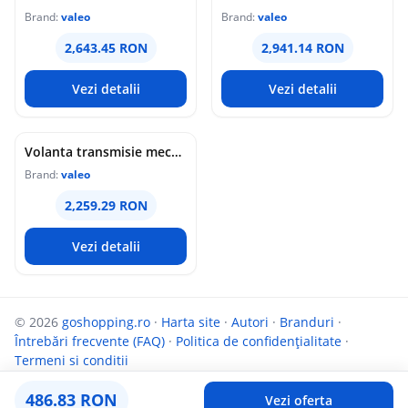
Brand:
valeo
Brand:
valeo
2,643.45 RON
2,941.14 RON
Vezi detalii
Vezi detalii
Volanta transmisie mecanica (283mm) potrivit HYUNDAI I40 I, I40 I CW, IX35; KIA OPTIMA, SPORTAGE III 2.0 08.09-
Brand:
valeo
2,259.29 RON
Vezi detalii
© 2026
goshopping.ro
·
Harta site
·
Autori
·
Branduri
·
Întrebări frecvente (FAQ)
·
Politica de confidențialitate
·
Termeni si conditii
Parteneri:
InfoCompanii.ro
și
Targuldecarti.ro
486.83 RON
Vezi oferta