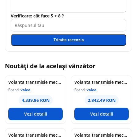
Verificare: cât face 5 + 8 ?
Trimite recenzia
Noutăți de la același vânzător
Volanta transmisie mecanica (294mm) potrivit BMW 1 (F20), 1 (F21), 2 (F22, F87), 2 (F23), 2 (F45), 3 (F30, F80), 3 (F31), 3 GRAN TURISMO (F34), 4 (F32, F82) 1.6 2.0 10.10-10.21
Volanta transmisie mecanica (293,8mm) potrivit BMW 1 (E81), 1 (E82), 1 (E87), 1 (E88), 3 (E90), 3 (E91), 3 (E92), 3 (E93), 3 (F30, F80), 5 (E60), 5 (E61) 2.5 3.0 09.04-07.15
Brand:
valeo
Brand:
valeo
4,339.86 RON
2,842.49 RON
Vezi detalii
Vezi detalii
Volanta transmisie mecanica (288mm) potrivit SEAT ALHAMBRA; VW SHARAN 1.8 2.0 2.0LPG 09.95-03.10
Volanta transmisie mecanica (288,65mm) potrivit BMW 3 (E46), 5 (E60), 5 (E61), X3 (E83), X5 (E53), Z4 (E85) 2.2 2.5 3.0 04.00-12.10