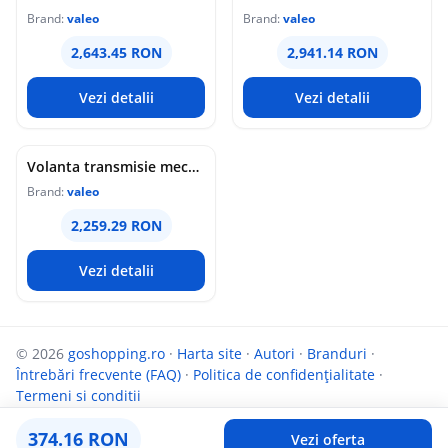
Brand:
valeo
Brand:
valeo
2,643.45 RON
2,941.14 RON
Vezi detalii
Vezi detalii
Volanta transmisie mecanica (283mm) potrivit HYUNDAI I40 I, I40 I CW, IX35; KIA OPTIMA, SPORTAGE III 2.0 08.09-
Brand:
valeo
2,259.29 RON
Vezi detalii
© 2026
goshopping.ro
·
Harta site
·
Autori
·
Branduri
·
Întrebări frecvente (FAQ)
·
Politica de confidențialitate
·
Termeni si conditii
Parteneri:
InfoCompanii.ro
și
Targuldecarti.ro
374.16 RON
Vezi oferta