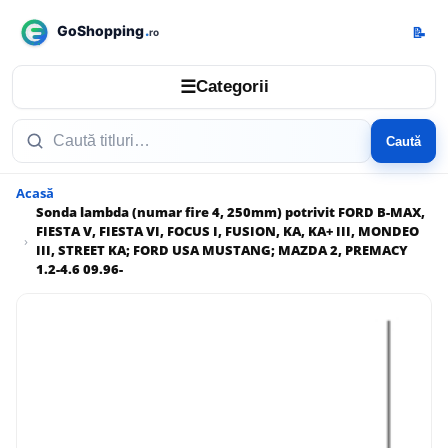
📝
☰
Categorii
Caută
Acasă
Sonda lambda (numar fire 4, 250mm) potrivit FORD B-MAX,
FIESTA V, FIESTA VI, FOCUS I, FUSION, KA, KA+ III, MONDEO
III, STREET KA; FORD USA MUSTANG; MAZDA 2, PREMACY
1.2-4.6 09.96-