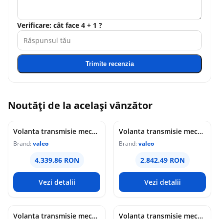
Verificare: cât face 4 + 1 ?
Trimite recenzia
Noutăți de la același vânzător
Volanta transmisie mecanica (294mm) potrivit BMW 1 (F20), 1 (F21), 2 (F22, F87), 2 (F23), 2 (F45), 3 (F30, F80), 3 (F31), 3 GRAN TURISMO (F34), 4 (F32, F82) 1.6 2.0 10.10-10.21
Volanta transmisie mecanica (293,8mm) potrivit BMW 1 (E81), 1 (E82), 1 (E87), 1 (E88), 3 (E90), 3 (E91), 3 (E92), 3 (E93), 3 (F30, F80), 5 (E60), 5 (E61) 2.5 3.0 09.04-07.15
Brand:
valeo
Brand:
valeo
4,339.86 RON
2,842.49 RON
Vezi detalii
Vezi detalii
Volanta transmisie mecanica (288mm) potrivit SEAT ALHAMBRA; VW SHARAN 1.8 2.0 2.0LPG 09.95-03.10
Volanta transmisie mecanica (288,65mm) potrivit BMW 3 (E46), 5 (E60), 5 (E61), X3 (E83), X5 (E53), Z4 (E85) 2.2 2.5 3.0 04.00-12.10