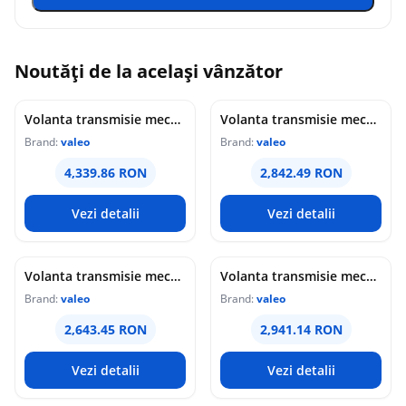
Noutăți de la același vânzător
Volanta transmisie mecanica (294mm) potrivit BMW 1 (F20), 1 (F21), 2 (F22, F87), 2 (F23), 2 (F45), 3 (F30, F80), 3 (F31), 3 GRAN TURISMO (F34), 4 (F32, F82) 1.6 2.0 10.10-10.21
Volanta transmisie mecanica (293,8mm) potrivit BMW 1 (E81), 1 (E82), 1 (E87), 1 (E88), 3 (E90), 3 (E91), 3 (E92), 3 (E93), 3 (F30, F80), 5 (E60), 5 (E61) 2.5 3.0 09.04-07.15
Brand:
valeo
Brand:
valeo
4,339.86 RON
2,842.49 RON
Vezi detalii
Vezi detalii
Volanta transmisie mecanica (288mm) potrivit SEAT ALHAMBRA; VW SHARAN 1.8 2.0 2.0LPG 09.95-03.10
Volanta transmisie mecanica (288,65mm) potrivit BMW 3 (E46), 5 (E60), 5 (E61), X3 (E83), X5 (E53), Z4 (E85) 2.2 2.5 3.0 04.00-12.10
Brand:
valeo
Brand:
valeo
2,643.45 RON
2,941.14 RON
Vezi detalii
Vezi detalii