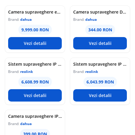
Camera supraveghere exterior analogica Dome cu iluminare duala Dahua HAC-HDW1549X-IL-A-PRO-0360B-DIP, 5 MP, 2.8 mm, IR/lumina calda 50 m, microfon dublu
Camera supraveghere Dome analogica Dahua WizColor HAC-HDW1549X-A-PRO-0360B-DIP, 5 MP, 3.6 mm, lumina calda 50 m, microfon dublu
Brand:
dahua
Brand:
dahua
9,999.00 RON
344.00 RON
Vezi detalii
Vezi detalii
Sistem supraveghere IP Dome Reolink Color Night Vision NVS16-12MD8, 8 camere, 12 MP, IR / lumina alba 30 m, 4 mm, microfon si difuzor, detectie om/vehicul/animal, PoE, HDD 4 TB inclus
Sistem supraveghere IP Dome Reolink NVS16-8MD8, 8 camere, 8 MP, IR 30 m, 4 mm, microfon, detectie om/vehicul, PoE, HDD 4 TB inclus
Brand:
reolink
Brand:
reolink
6,608.99 RON
6,043.99 RON
Vezi detalii
Vezi detalii
Camera supraveghere IP exterior Dahua WizColor IPC-HFW1439TC1-A-LED-0280B-PRO, 4MP, 2.8 mm, lumina alba 20 m, microfon, PoE
Brand:
dahua
399.00 RON