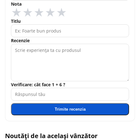
Nota
★
★
★
★
★
Titlu
Recenzie
Verificare: cât face 1 + 6 ?
Trimite recenzia
Noutăți de la același vânzător