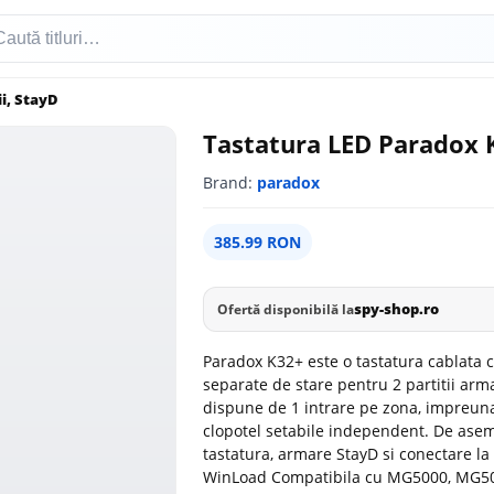
ii, StayD
Tastatura LED Paradox K3
Brand:
paradox
385.99 RON
spy-shop.ro
Ofertă disponibilă la
Paradox K32+ este o tastatura cablata cu
separate de stare pentru 2 partitii ar
dispune de 1 intrare pe zona, impreuna
clopotel setabile independent. De asem
tastatura, armare StayD si conectare la 
WinLoad Compatibila cu MG5000, MG505