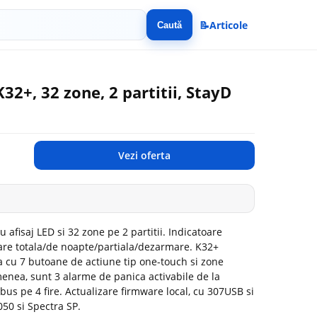
📝
Articole
Caută
2+, 32 zone, 2 partitii, StayD
Vezi oferta
 afisaj LED si 32 zone pe 2 partitii. Indicatoare
mare totala/de noapte/partiala/dezarmare. K32+
 cu 7 butoane de actiune tip one-touch si zone
enea, sunt 3 alarme de panica activabile de la
bus pe 4 fire. Actualizare firmware local, cu 307USB si
0 si Spectra SP.