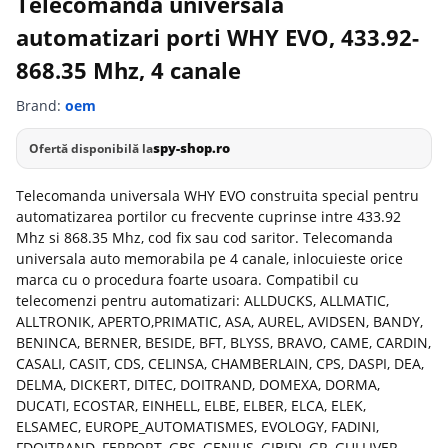
Telecomanda universala
automatizari porti WHY EVO, 433.92-
868.35 Mhz, 4 canale
Brand:
oem
spy-shop.ro
Ofertă disponibilă la
Telecomanda universala WHY EVO construita special pentru
automatizarea portilor cu frecvente cuprinse intre 433.92
Mhz si 868.35 Mhz, cod fix sau cod saritor. Telecomanda
universala auto memorabila pe 4 canale, inlocuieste orice
marca cu o procedura foarte usoara. Compatibil cu
telecomenzi pentru automatizari: ALLDUCKS, ALLMATIC,
ALLTRONIK, APERTO,PRIMATIC, ASA, AUREL, AVIDSEN, BANDY,
BENINCA, BERNER, BESIDE, BFT, BLYSS, BRAVO, CAME, CARDIN,
CASALI, CASIT, CDS, CELINSA, CHAMBERLAIN, CPS, DASPI, DEA,
DELMA, DICKERT, DITEC, DOITRAND, DOMEXA, DORMA,
DUCATI, ECOSTAR, EINHELL, ELBE, ELBER, ELCA, ELEK,
ELSAMEC, EUROPE_AUTOMATISMES, EVOLOGY, FADINI,
FDOITRAND, FERPORT, GBS, GENIUS, GIBIDI, GR, GULLIVER,