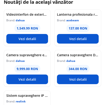
Noutăți de la același vânzător
Videointerfon de exterior IP WiFi Dahua VTO6631QB-WP, 2MP, ecran 5 inch, acces prin PIN/recunoastere faciala/card/Bluetooth, slot card, microfon/difuzor, PoE
Lanterna profesionala reincarcabila Acebeam Pokelit AA, 1000 lumeni, 105 m, gri
Brand:
dahua
Brand:
acebeam
1,549.99 RON
137.00 RON
Vezi detalii
Vezi detalii
Camera supraveghere exterior analogica Dome cu iluminare duala Dahua HAC-HDW1549X-IL-A-PRO-0360B-DIP, 5 MP, 2.8 mm, IR/lumina calda 50 m, microfon dublu
Camera supraveghere Dome analogica Dahua WizColor HAC-HDW1549X-A-PRO-0360B-DIP, 5 MP, 3.6 mm, lumina calda 50 m, microfon dublu
Brand:
dahua
Brand:
dahua
9,999.00 RON
344.00 RON
Vezi detalii
Vezi detalii
Sistem supraveghere IP Dome Reolink Color Night Vision NVS16-12MD8, 8 camere, 12 MP, IR / lumina alba 30 m, 4 mm, microfon si difuzor, detectie om/vehicul/animal, PoE, HDD 4 TB inclus
Brand:
reolink