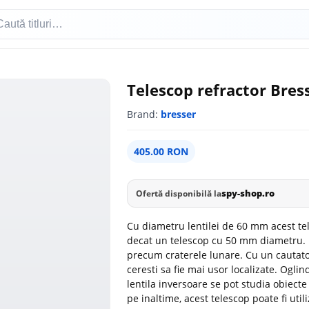
Telescop refractor Bres
Brand:
bresser
405.00 RON
spy-shop.ro
Ofertă disponibilă la
Cu diametru lentilei de 60 mm acest te
decat un telescop cu 50 mm diametru. M
precum craterele lunare. Cu un cautator
ceresti sa fie mai usor localizate. Ogli
lentila inversoare se pot studia obiecte 
pe inaltime, acest telescop poate fi util