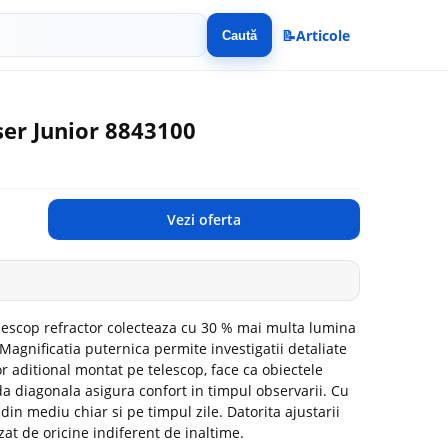
📝
Articole
Caută
ser Junior 8843100
Vezi oferta
lescop refractor colecteaza cu 30 % mai multa lumina
agnificatia puternica permite investigatii detaliate
 aditional montat pe telescop, face ca obiectele
nda diagonala asigura confort in timpul observarii. Cu
din mediu chiar si pe timpul zile. Datorita ajustarii
izat de oricine indiferent de inaltime.