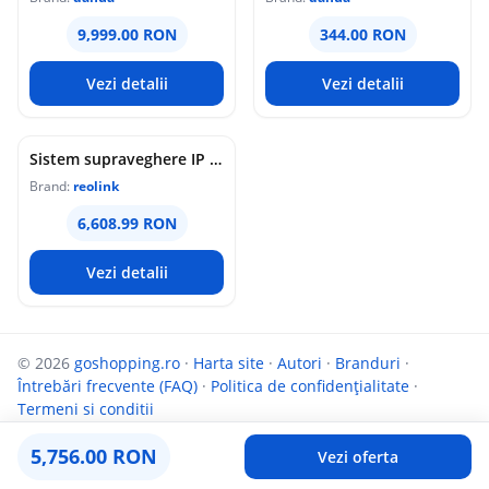
9,999.00 RON
344.00 RON
Vezi detalii
Vezi detalii
Sistem supraveghere IP Dome Reolink Color Night Vision NVS16-12MD8, 8 camere, 12 MP, IR / lumina alba 30 m, 4 mm, microfon si difuzor, detectie om/vehicul/animal, PoE, HDD 4 TB inclus
Brand:
reolink
6,608.99 RON
Vezi detalii
© 2026
goshopping.ro
·
Harta site
·
Autori
·
Branduri
·
Întrebări frecvente (FAQ)
·
Politica de confidențialitate
·
Termeni si conditii
Parteneri:
InfoCompanii.ro
și
Targuldecarti.ro
5,756.00 RON
Vezi oferta