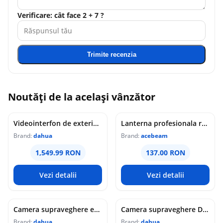
Verificare: cât face 2 + 7 ?
Trimite recenzia
Noutăți de la același vânzător
Videointerfon de exterior IP WiFi Dahua VTO6631QB-WP, 2MP, ecran 5 inch, acces prin PIN/recunoastere faciala/card/Bluetooth, slot card, microfon/difuzor, PoE
Lanterna profesionala reincarcabila Acebeam Pokelit AA, 1000 lumeni, 105 m, gri
Brand:
dahua
Brand:
acebeam
1,549.99 RON
137.00 RON
Vezi detalii
Vezi detalii
Camera supraveghere exterior analogica Dome cu iluminare duala Dahua HAC-HDW1549X-IL-A-PRO-0360B-DIP, 5 MP, 2.8 mm, IR/lumina calda 50 m, microfon dublu
Camera supraveghere Dome analogica Dahua WizColor HAC-HDW1549X-A-PRO-0360B-DIP, 5 MP, 3.6 mm, lumina calda 50 m, microfon dublu
Brand:
dahua
Brand:
dahua