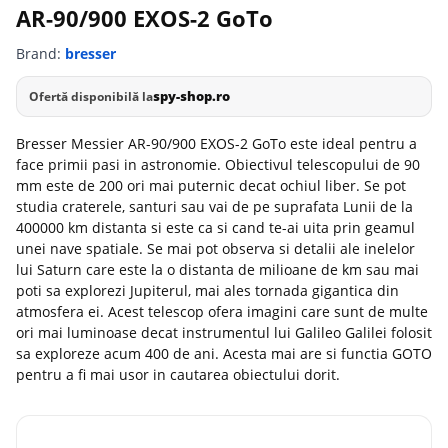
AR-90/900 EXOS-2 GoTo
Brand:
bresser
spy-shop.ro
Ofertă disponibilă la
Bresser Messier AR-90/900 EXOS-2 GoTo este ideal pentru a
face primii pasi in astronomie. Obiectivul telescopului de 90
mm este de 200 ori mai puternic decat ochiul liber. Se pot
studia craterele, santuri sau vai de pe suprafata Lunii de la
400000 km distanta si este ca si cand te-ai uita prin geamul
unei nave spatiale. Se mai pot observa si detalii ale inelelor
lui Saturn care este la o distanta de milioane de km sau mai
poti sa explorezi Jupiterul, mai ales tornada gigantica din
atmosfera ei. Acest telescop ofera imagini care sunt de multe
ori mai luminoase decat instrumentul lui Galileo Galilei folosit
sa exploreze acum 400 de ani. Acesta mai are si functia GOTO
pentru a fi mai usor in cautarea obiectului dorit.