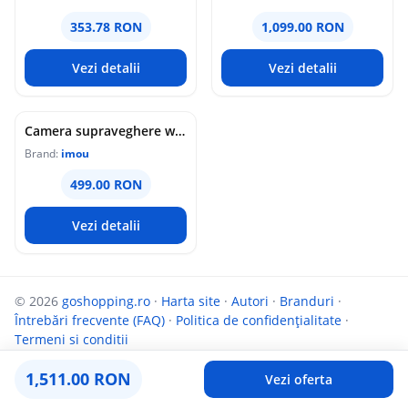
353.78 RON
1,099.00 RON
Vezi detalii
Vezi detalii
Camera supraveghere wireless IP PT Imou Titan Pro 4G LTE Active Deterrence IPC-U7LP-6T0T, 6 MP, 3.6 mm, IR 30 m, microfon si difuzor, slot card, night vision color, auto-tracking, detectie miscare, alarma, PoE
Brand:
imou
499.00 RON
Vezi detalii
© 2026
goshopping.ro
·
Harta site
·
Autori
·
Branduri
·
Întrebări frecvente (FAQ)
·
Politica de confidențialitate
·
Termeni si conditii
Parteneri:
InfoCompanii.ro
și
Targuldecarti.ro
1,511.00 RON
Vezi oferta