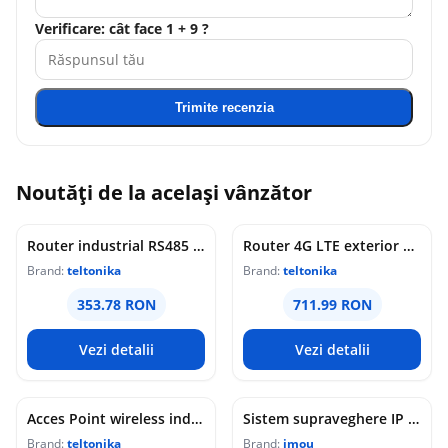
Verificare: cât face 1 + 9 ?
Trimite recenzia
Noutăți de la același vânzător
Router industrial RS485 Teltonika RUT145, WiFi 4, 2x porturi Ethernet 10/100 Mbps, 1x RP-SMA, PoE pasiv, maganement de la distanta, montaj sina DIN
Router 4G LTE exterior Teltonika OTD144, WiFi, Cat 4, 150 Mbps, 2x porturi Ethernet, dual SIM, PoE, management de la distanta
Brand:
teltonika
Brand:
teltonika
353.78 RON
711.99 RON
Vezi detalii
Vezi detalii
Acces Point wireless industrial Teltonika DAP145, RS485, WiFi 4, Mesh, STA, 1x antena RP-SMA, 2x LAN 10/100 Mbps, PoE pasiv, sina DIN
Sistem supraveghere IP WiFi 6 cu panou solar Imou Full Color AOV AIR 2, 2 camere, 5MP, slot card, microfon/difuzor, IR/lumina alba 15m, 5000mAh, detectie om/vehicul, sirena
Brand:
teltonika
Brand:
imou