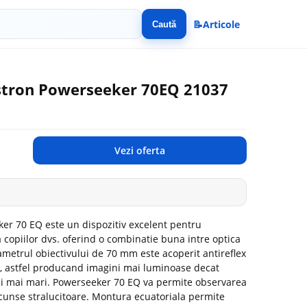
📝
Articole
Caută
estron Powerseeker 70EQ 21037
Vezi oferta
er 70 EQ este un dispozitiv excelent pentru
a copiilor dvs. oferind o combinatie buna intre optica
iametrul obiectivului de 70 mm este acoperit antireflex
a, astfel producand imagini mai luminoase decat
i mai mari. Powerseeker 70 EQ va permite observarea
ascunse stralucitoare. Montura ecuatoriala permite