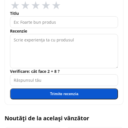
★
★
★
★
★
Titlu
Recenzie
Verificare: cât face 2 + 8 ?
Trimite recenzia
Noutăți de la același vânzător