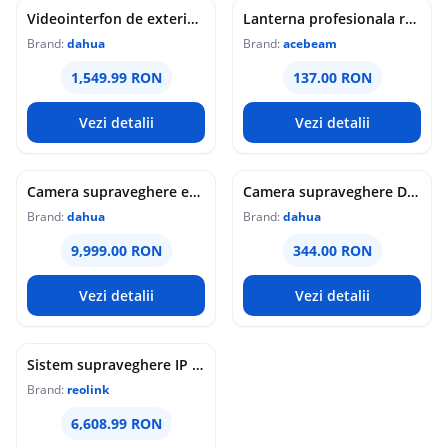
Videointerfon de exterior IP WiFi Dahua VTO6631QB-WP, 2MP, ecran 5 inch, acces prin PIN/recunoastere faciala/card/Bluetooth, slot card, microfon/difuzor, PoE
Lanterna profesionala reincarcabila Acebeam Pokelit AA, 1000 lumeni, 105 m, gri
Brand:
dahua
Brand:
acebeam
1,549.99 RON
137.00 RON
Vezi detalii
Vezi detalii
Camera supraveghere exterior analogica Dome cu iluminare duala Dahua HAC-HDW1549X-IL-A-PRO-0360B-DIP, 5 MP, 2.8 mm, IR/lumina calda 50 m, microfon dublu
Camera supraveghere Dome analogica Dahua WizColor HAC-HDW1549X-A-PRO-0360B-DIP, 5 MP, 3.6 mm, lumina calda 50 m, microfon dublu
Brand:
dahua
Brand:
dahua
9,999.00 RON
344.00 RON
Vezi detalii
Vezi detalii
Sistem supraveghere IP Dome Reolink Color Night Vision NVS16-12MD8, 8 camere, 12 MP, IR / lumina alba 30 m, 4 mm, microfon si difuzor, detectie om/vehicul/animal, PoE, HDD 4 TB inclus
Brand:
reolink
6,608.99 RON