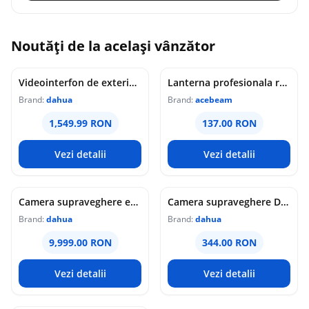
Noutăți de la același vânzător
Videointerfon de exterior IP WiFi Dahua VTO6631QB-WP, 2MP, ecran 5 inch, acces prin PIN/recunoastere faciala/card/Bluetooth, slot card, microfon/difuzor, PoE
Lanterna profesionala reincarcabila Acebeam Pokelit AA, 1000 lumeni, 105 m, gri
Brand:
dahua
Brand:
acebeam
1,549.99 RON
137.00 RON
Vezi detalii
Vezi detalii
Camera supraveghere exterior analogica Dome cu iluminare duala Dahua HAC-HDW1549X-IL-A-PRO-0360B-DIP, 5 MP, 2.8 mm, IR/lumina calda 50 m, microfon dublu
Camera supraveghere Dome analogica Dahua WizColor HAC-HDW1549X-A-PRO-0360B-DIP, 5 MP, 3.6 mm, lumina calda 50 m, microfon dublu
Brand:
dahua
Brand:
dahua
9,999.00 RON
344.00 RON
Vezi detalii
Vezi detalii