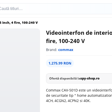
inch, 4 fire, 100-240 V
Videointerfon de interi
fire, 100-240 V
Brand:
commax
1,275.99 RON
spy-shop.ro
Ofertă disponibilă la
Commax CAV-501D este un videointerfon 
de securitate tip " home automatization
4CH, 4CGN2, 4CPN2 si 40K.