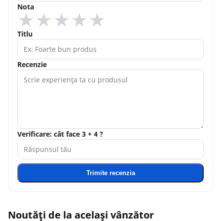
Nota
★
★
★
★
★
Titlu
Recenzie
Verificare: cât face 3 + 4 ?
Trimite recenzia
Noutăți de la același vânzător