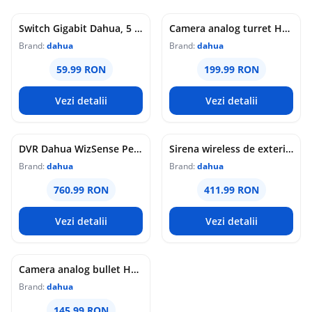
Switch Gigabit Dahua, 5 porturi 10/100/1000 Mbps, unmanaged, Plug &amp; Play, carcasa metalica, DH-SG1005
Camera analog turret HDCVI Dahua, 5MP, Starlight, Smart Dual Light, IR 40m, lumina alba 40m, lentila 2.8mm, microfon, IP67, HAC-HDW1500T-IL-A-S3
Brand:
dahua
Brand:
dahua
59.99 RON
199.99 RON
Vezi detalii
Vezi detalii
DVR Dahua WizSense Penta-brid, 16 canale, 5MP, SMD Plus, AI Coding, pana la 24 camere IP 6MP, HDMI 4K, 1 HDD 16TB, XVR1B16H-I
Sirena wireless de exterior Dahua, 868 MHz, 110 dB, alarma audio-vizuala, comunicare bidirectionala, 12V DC sau baterii, IP65, ARA13-W2(868)YELLOW
Brand:
dahua
Brand:
dahua
760.99 RON
411.99 RON
Vezi detalii
Vezi detalii
Camera analog bullet HDCVI Dahua, 2MP, Smart Dual Light, IR 20m, lumina alba 20m, lentila 3.6mm, microfon, IP67, HAC-HFW1200CMP-IL-A-0360B-S6
Brand:
dahua
145.99 RON