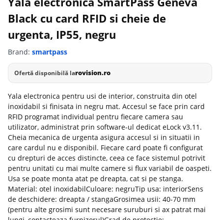
Yala electronica SmartPass Geneva
Black cu card RFID si cheie de
urgenta, IP55, negru
Brand:
smartpass
rovision.ro
Ofertă disponibilă la
Yala electronica pentru usi de interior, construita din otel
inoxidabil si finisata in negru mat. Accesul se face prin card
RFID programat individual pentru fiecare camera sau
utilizator, administrat prin software-ul dedicat eLock v3.11.
Cheia mecanica de urgenta asigura accesul si in situatii in
care cardul nu e disponibil. Fiecare card poate fi configurat
cu drepturi de acces distincte, ceea ce face sistemul potrivit
pentru unitati cu mai multe camere si flux variabil de oaspeti.
Usa se poate monta atat pe dreapta, cat si pe stanga.
Material: otel inoxidabilCuloare: negruTip usa: interiorSens
de deschidere: dreapta / stangaGrosimea usii: 40-70 mm
(pentru alte grosimi sunt necesare suruburi si ax patrat mai
lungi, contacteaza furnizorul)Grad de protectie: