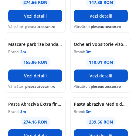
274.66 RON
147.88 RON
Vezi detalii
Vezi detalii
Vânzător:
pieseautoscan.ro
Vânzător:
pieseautoscan.ro
Mascare parbrize banda straif rigid 10mm 3M
Ochelari vopsitorie vizor acetat 3M
Brand:
3m
Brand:
3m
155.86 RON
110.01 RON
Vezi detalii
Vezi detalii
Vânzător:
pieseautoscan.ro
Vânzător:
pieseautoscan.ro
Pasta Abraziva Extra fina, 3M, Perfect-it III, Plus, 1000 ml
Pasta abraziva Medie dop negru-3m
Brand:
3m
Brand:
3m
274.16 RON
239.56 RON
Vezi detalii
Vezi detalii