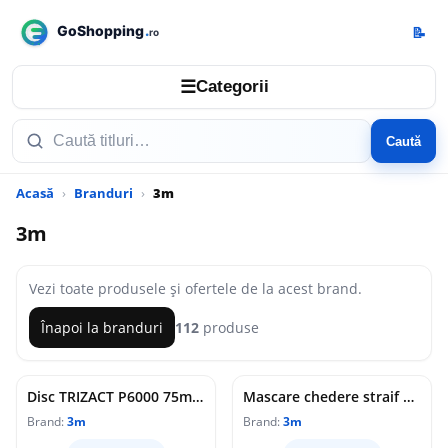
📝
☰
Categorii
Caută
Acasă
Branduri
3m
3m
Vezi toate produsele și ofertele de la acest brand.
Înapoi la branduri
112
produse
Disc TRIZACT P6000 75mm unitate facturare multiplu de 15 buc 3M
Mascare chedere straif 7mm 3M
Brand:
3m
Brand:
3m