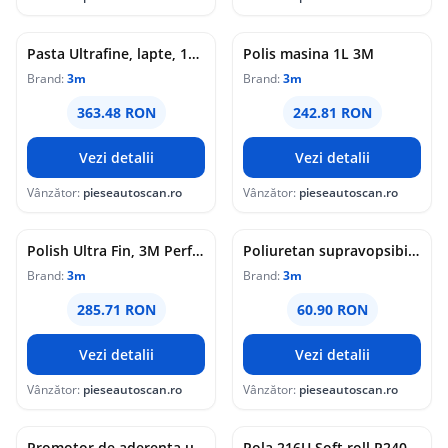
Pasta Ultrafine, lapte, 1000ml, indepartare urme
Polis masina 1L 3M
Brand:
3m
Brand:
3m
363.48 RON
242.81 RON
Vezi detalii
Vezi detalii
Vânzător:
pieseautoscan.ro
Vânzător:
pieseautoscan.ro
Polish Ultra Fin, 3M Perfect-it, 1000 ml
Poliuretan supravopsibil Alb 310ml 3M
Brand:
3m
Brand:
3m
285.71 RON
60.90 RON
Vezi detalii
Vezi detalii
Vânzător:
pieseautoscan.ro
Vânzător:
pieseautoscan.ro
Promotor de aderenta unitate facturare multiplu de 25 buc 3M
Rola 216U Soft roll P240 113 mm x 25m 3M