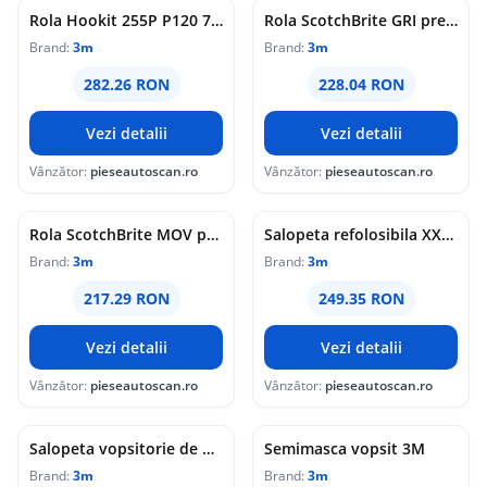
Rola Hookit 255P P120 75mm x 25m 3M
Rola ScotchBrite GRI predecup., 35 buc rola 3M
Brand:
3m
Brand:
3m
282.26 RON
228.04 RON
Vezi detalii
Vezi detalii
Vânzător:
pieseautoscan.ro
Vânzător:
pieseautoscan.ro
Rola ScotchBrite MOV predecup., 35 buc rola 3M
Salopeta refolosibila XXL 3M
Brand:
3m
Brand:
3m
217.29 RON
249.35 RON
Vezi detalii
Vezi detalii
Vânzător:
pieseautoscan.ro
Vânzător:
pieseautoscan.ro
Salopeta vopsitorie de unica folosinta M 3M
Semimasca vopsit 3M
Brand:
3m
Brand:
3m