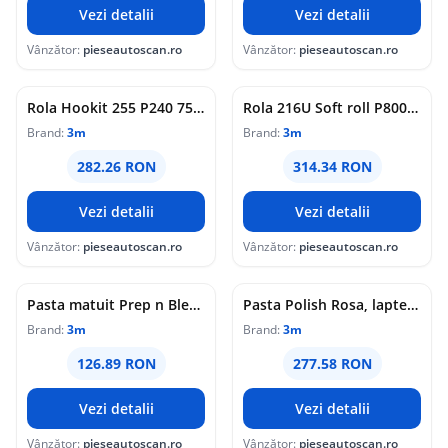
Vezi detalii
Vezi detalii
Vânzător:
pieseautoscan.ro
Vânzător:
pieseautoscan.ro
Rola Hookit 255 P240 75mm x 25m 3M
Rola 216U Soft roll P800 113 mm x 25m 3M
Brand:
3m
Brand:
3m
282.26 RON
314.34 RON
Vezi detalii
Vezi detalii
Vânzător:
pieseautoscan.ro
Vânzător:
pieseautoscan.ro
Pasta matuit Prep n Blend 09308 3M stare agregare: pasta, 500g
Pasta Polish Rosa, lapte, 1000ml (ceara de protectie cu luciu)
Brand:
3m
Brand:
3m
126.89 RON
277.58 RON
Vezi detalii
Vezi detalii
Vânzător:
pieseautoscan.ro
Vânzător:
pieseautoscan.ro