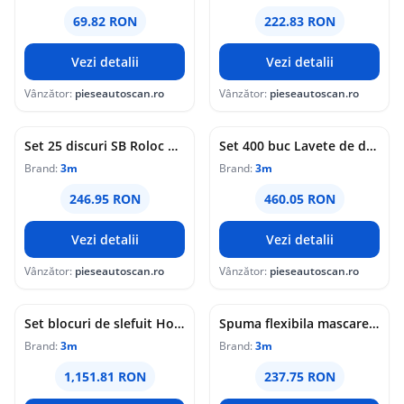
69.82 RON
222.83 RON
Vezi detalii
Vezi detalii
Vânzător:
pieseautoscan.ro
Vânzător:
pieseautoscan.ro
Set 25 discuri SB Roloc dur 120 maro 3M
Set 400 buc Lavete de degresare 37x29cm 3M
Brand:
3m
Brand:
3m
246.95 RON
460.05 RON
Vezi detalii
Vezi detalii
Vânzător:
pieseautoscan.ro
Vânzător:
pieseautoscan.ro
Set blocuri de slefuit Hookit GOLD fara absorbtie de praf 3M
Spuma flexibila mascare, 13mm x 50m cutie 3M
Brand:
3m
Brand:
3m
1,151.81 RON
237.75 RON