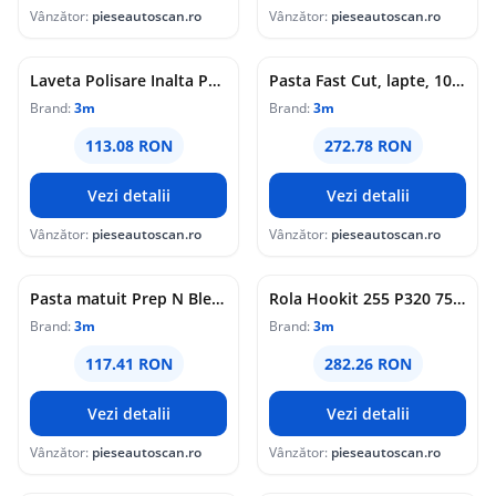
Vânzător:
pieseautoscan.ro
Vânzător:
pieseautoscan.ro
Laveta Polisare Inalta Performanta Refolosibila 3M
Pasta Fast Cut, lapte, 1000g, culoare: negru (granulatie medie; priza neagra)
Brand:
3m
Brand:
3m
113.08 RON
272.78 RON
Vezi detalii
Vezi detalii
Vânzător:
pieseautoscan.ro
Vânzător:
pieseautoscan.ro
Pasta matuit Prep N Blend 0.5kg 3M
Rola Hookit 255 P320 75mm x 25m 3M
Brand:
3m
Brand:
3m
117.41 RON
282.26 RON
Vezi detalii
Vezi detalii
Vânzător:
pieseautoscan.ro
Vânzător:
pieseautoscan.ro