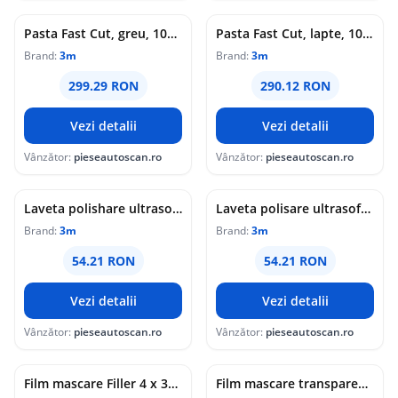
Pasta Fast Cut, greu, 1000g (dop alb; granulatie mare)
Pasta Fast Cut, lapte, 1000g, culoare: albastru (granulatie fina)
Brand:
3m
Brand:
3m
299.29 RON
290.12 RON
Vezi detalii
Vezi detalii
Vânzător:
pieseautoscan.ro
Vânzător:
pieseautoscan.ro
Laveta polishare ultrasoft ALBASTRA 3M50383 3M
Laveta polisare ultrasoft ROZ 9377 3M
Brand:
3m
Brand:
3m
54.21 RON
54.21 RON
Vezi detalii
Vezi detalii
Vânzător:
pieseautoscan.ro
Vânzător:
pieseautoscan.ro
Film mascare Filler 4 x 300m 3M
Film mascare transparent 4x150m 3M