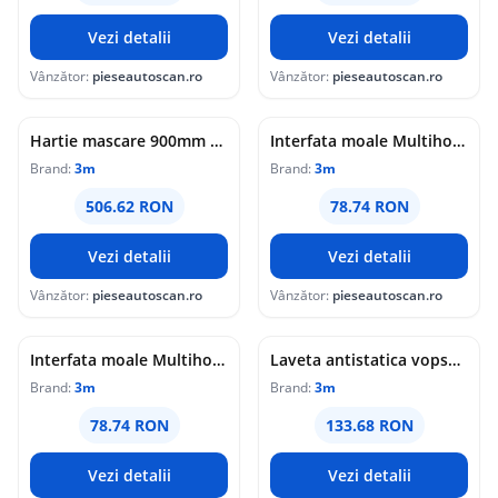
Vezi detalii
Vezi detalii
Vânzător:
pieseautoscan.ro
Vânzător:
pieseautoscan.ro
Hartie mascare 900mm x 400m 3M
Interfata moale Multihole 10mm grosime 3M
Brand:
3m
Brand:
3m
506.62 RON
78.74 RON
Vezi detalii
Vezi detalii
Vânzător:
pieseautoscan.ro
Vânzător:
pieseautoscan.ro
Interfata moale Multihole 5 mm grosime 3M
Laveta antistatica vopsea pe baza de solvent 3M
Brand:
3m
Brand:
3m
78.74 RON
133.68 RON
Vezi detalii
Vezi detalii