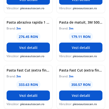
Vânzător:
pieseautoscan.ro
Vânzător:
pieseautoscan.ro
Pasta abraziva rapida 1 kg dop alb 3M
Pasta de matuit, 3M 50018, cantitate 700 ml
Brand:
3m
Brand:
3m
276.45 RON
179.11 RON
Vezi detalii
Vezi detalii
Vânzător:
pieseautoscan.ro
Vânzător:
pieseautoscan.ro
Pasta Fast Cut (extra fine), greu, 1000ml, 1000g, culoare: verde, 1buc (priza verde)
Pasta Fast Cut (extra fine), lapte, 1000g (dop galben)
Brand:
3m
Brand:
3m
333.63 RON
350.57 RON
Vezi detalii
Vezi detalii
Vânzător:
pieseautoscan.ro
Vânzător:
pieseautoscan.ro