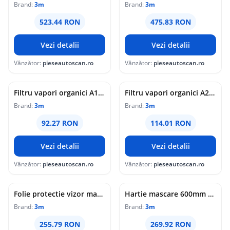
Brand:
3m
Brand:
3m
523.44 RON
475.83 RON
Vezi detalii
Vezi detalii
Vânzător:
pieseautoscan.ro
Vânzător:
pieseautoscan.ro
Filtru vapori organici A1 unitate facturare multiplu de 2 buc 3M
Filtru vapori organici A2 unitate facturare multiplu de 2 buc 3M
Brand:
3m
Brand:
3m
92.27 RON
114.01 RON
Vezi detalii
Vezi detalii
Vânzător:
pieseautoscan.ro
Vânzător:
pieseautoscan.ro
Folie protectie vizor masca completa unitate facturare multiplu de 25 buc 3M
Hartie mascare 600mm x 400m 3M
Brand:
3m
Brand:
3m
255.79 RON
269.92 RON