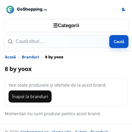
📝
☰
Categorii
Caută
Acasă
Branduri
8 by yoox
8 by yoox
Vezi toate produsele și ofertele de la acest brand.
Înapoi la branduri
Momentan nu sunt produse pentru acest brand.
© 2026
goshopping.ro
·
Harta site
·
Autori
·
Branduri
·