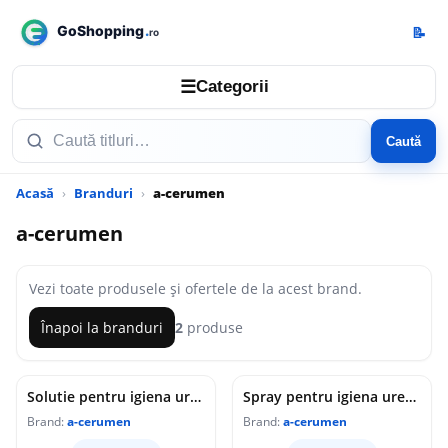
📝
☰
Categorii
Caută
Acasă
Branduri
a-cerumen
a-cerumen
Vezi toate produsele și ofertele de la acest brand.
Înapoi la branduri
2
produse
Solutie pentru igiena urechi, 10x2 ml, A-Cerumen
Spray pentru igiena urechilor, 40ml, A-Cerumen
Brand:
a-cerumen
Brand:
a-cerumen