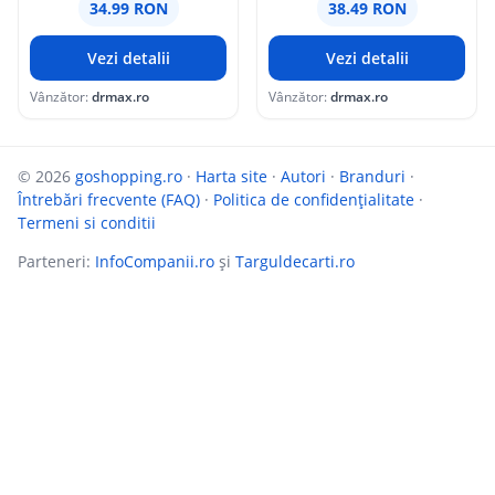
34.99 RON
38.49 RON
Vezi detalii
Vezi detalii
Vânzător:
drmax.ro
Vânzător:
drmax.ro
© 2026
goshopping.ro
·
Harta site
·
Autori
·
Branduri
·
Întrebări frecvente (FAQ)
·
Politica de confidențialitate
·
Termeni si conditii
Parteneri:
InfoCompanii.ro
și
Targuldecarti.ro