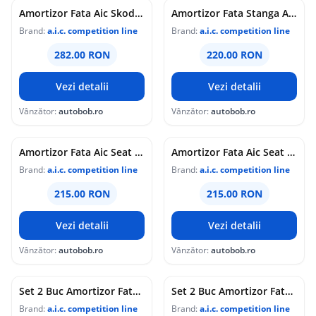
Amortizor Fata Aic Skoda Octavia 2 2004-2013 52566
Amortizor Fata Stanga Aic 52589
Brand:
a.i.c. competition line
Brand:
a.i.c. competition line
282.00 RON
220.00 RON
Vezi detalii
Vezi detalii
Vânzător:
autobob.ro
Vânzător:
autobob.ro
Amortizor Fata Aic Seat Altea XL 2006 56268
Amortizor Fata Aic Seat Leon 1P1 2005-2013 56268
Brand:
a.i.c. competition line
Brand:
a.i.c. competition line
215.00 RON
215.00 RON
Vezi detalii
Vezi detalii
Vânzător:
autobob.ro
Vânzător:
autobob.ro
Set 2 Buc Amortizor Fata Aic Volkswagen Passat B7 2010-2014 52566
Set 2 Buc Amortizor Fata Aic Volkswagen Passat CC 2008-2012 52566
Brand:
a.i.c. competition line
Brand:
a.i.c. competition line