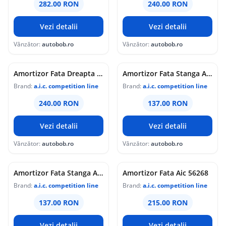
282.00 RON
240.00 RON
Vezi detalii
Vezi detalii
Vânzător:
autobob.ro
Vânzător:
autobob.ro
Amortizor Fata Dreapta Aic Bmw Seria 3 E46 1997-2005 52590
Amortizor Fata Stanga Aic 52619
Brand:
a.i.c. competition line
Brand:
a.i.c. competition line
240.00 RON
137.00 RON
Vezi detalii
Vezi detalii
Vânzător:
autobob.ro
Vânzător:
autobob.ro
Amortizor Fata Stanga Aic Opel Vectra B 1995-2004 52619
Amortizor Fata Aic 56268
Brand:
a.i.c. competition line
Brand:
a.i.c. competition line
137.00 RON
215.00 RON
Vezi detalii
Vezi detalii