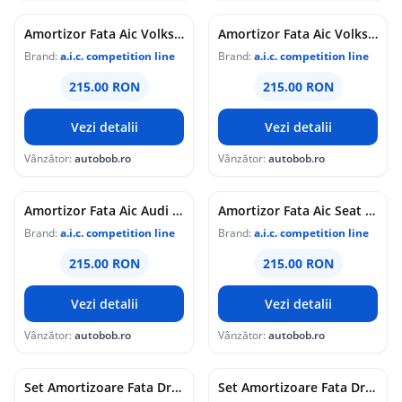
Amortizor Fata Aic Volkswagen Jetta 3 2005-2010 56268
Amortizor Fata Aic Volkswagen Jetta 4 2010 56268
Brand:
a.i.c. competition line
Brand:
a.i.c. competition line
215.00 RON
215.00 RON
Vezi detalii
Vezi detalii
Vânzător:
autobob.ro
Vânzător:
autobob.ro
Amortizor Fata Aic Audi A3 8P 2003-2013 56268
Amortizor Fata Aic Seat Altea 2004 56268
Brand:
a.i.c. competition line
Brand:
a.i.c. competition line
215.00 RON
215.00 RON
Vezi detalii
Vezi detalii
Vânzător:
autobob.ro
Vânzător:
autobob.ro
Set Amortizoare Fata Dreapta + Stanga Aic Bmw Seria 3 E46 1997-2005 52590 + 52589
Set Amortizoare Fata Dreapta + Stanga Aic 52590 + 52589