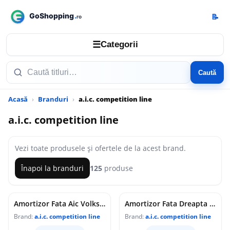
📝
☰
Categorii
Caută
Acasă
Branduri
a.i.c. competition line
a.i.c. competition line
Vezi toate produsele și ofertele de la acest brand.
Înapoi la branduri
125
produse
Amortizor Fata Aic Volkswagen Passat CC 2008-2012 52566
Amortizor Fata Dreapta Aic 52590
Brand:
a.i.c. competition line
Brand:
a.i.c. competition line