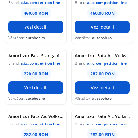
Brand:
a.i.c. competition line
Brand:
a.i.c. competition line
460.00 RON
460.00 RON
Vezi detalii
Vezi detalii
Vânzător:
autobob.ro
Vânzător:
autobob.ro
Amortizor Fata Stanga Aic Bmw Seria 3 E46 1997-2005 52589
Amortizor Fata Aic Volkswagen Passat CC 2011-2016 52566
Brand:
a.i.c. competition line
Brand:
a.i.c. competition line
220.00 RON
282.00 RON
Vezi detalii
Vezi detalii
Vânzător:
autobob.ro
Vânzător:
autobob.ro
Amortizor Fata Aic Volkswagen Scirocco 2008-2017 52566
Amortizor Fata Aic Volkswagen Sharan 2 2010 52566
Brand:
a.i.c. competition line
Brand:
a.i.c. competition line
282.00 RON
282.00 RON