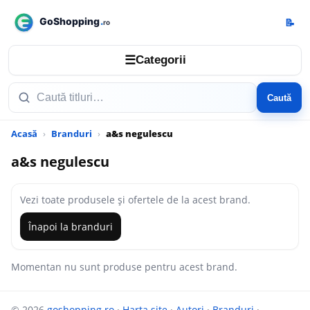
📝
☰
Categorii
Caută
Acasă
Branduri
a&s negulescu
a&s negulescu
Vezi toate produsele și ofertele de la acest brand.
Înapoi la branduri
Momentan nu sunt produse pentru acest brand.
© 2026
goshopping.ro
·
Harta site
·
Autori
·
Branduri
·