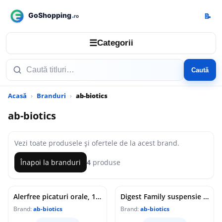
📝
☰
Categorii
Caută
Acasă
Branduri
ab-biotics
ab-biotics
Vezi toate produsele și ofertele de la acest brand.
Înapoi la branduri
4
produse
Alerfree picaturi orale, 10ml, Ab-Biotics
Digest Family suspensie orala, 7 flacoane x 10ml, Ab-Biotics
Brand:
ab-biotics
Brand:
ab-biotics