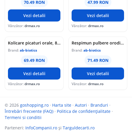
70.49 RON
47.99 RON
Vezi detalii
Vezi detalii
Vânzător:
drmax.ro
Vânzător:
drmax.ro
Kolicare picaturi orale, 8ml, Ab-Biotics
Respimun pulbere orodispersabila, 30 plicuri, Ab-Biotics
Brand:
ab-biotics
Brand:
ab-biotics
69.49 RON
71.49 RON
Vezi detalii
Vezi detalii
Vânzător:
drmax.ro
Vânzător:
drmax.ro
© 2026
goshopping.ro
·
Harta site
·
Autori
·
Branduri
·
Întrebări frecvente (FAQ)
·
Politica de confidențialitate
·
Termeni si conditii
Parteneri:
InfoCompanii.ro
și
Targuldecarti.ro