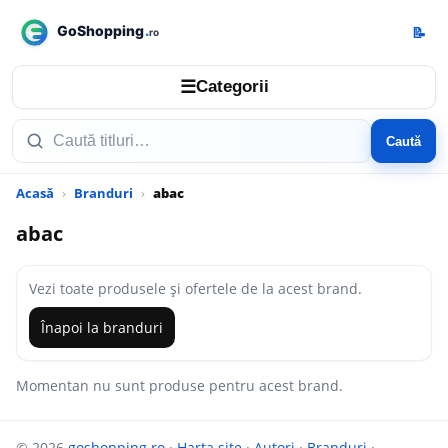
📝
☰
Categorii
Caută
Acasă
Branduri
abac
abac
Vezi toate produsele și ofertele de la acest brand.
Înapoi la branduri
Momentan nu sunt produse pentru acest brand.
© 2026
goshopping.ro
·
Harta site
·
Autori
·
Branduri
·