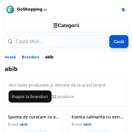
📝
☰
Categorii
Caută
Acasă
Branduri
abib
abib
Vezi toate produsele și ofertele de la acest brand.
Înapoi la branduri
22
produse
Spuma de curatare cu extract de plante si acid salicilic, 150ml, Abib
Esenta calmanta cu extract de Houttuynia Cordata, 50ml, Abib
Brand:
abib
Brand:
abib