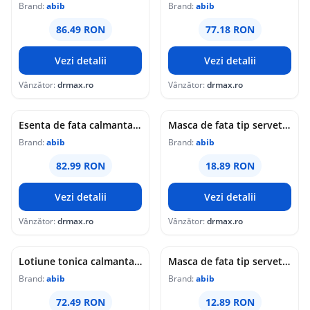
Brand:
abib
Brand:
abib
86.49 RON
77.18 RON
Vezi detalii
Vezi detalii
Vânzător:
drmax.ro
Vânzător:
drmax.ro
Esenta de fata calmanta Heartleaf, 50ml, Abib
Masca de fata tip servetel calmanta cu pH usor acid Heartleaf Fit, 30ml, Abib
Brand:
abib
Brand:
abib
82.99 RON
18.89 RON
Vezi detalii
Vezi detalii
Vânzător:
drmax.ro
Vânzător:
drmax.ro
Lotiune tonica calmanta, 200ml, Abib
Masca de fata tip servetel calmanta Heartleaf Sticker, 27ml, Abib
Brand:
abib
Brand:
abib
72.49 RON
12.89 RON