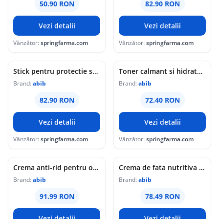
50.90 RON
82.90 RON
Vezi detalii
Vezi detalii
Vânzător:
springfarma.com
Vânzător:
springfarma.com
Stick pentru protectie solara SPF50+ PA++++, 22g, Abib
Toner calmant si hidratant cu extract de Houttuynia Cordata, 200ml, Abib
Brand:
abib
Brand:
abib
82.90 RON
72.40 RON
Vezi detalii
Vezi detalii
Vânzător:
springfarma.com
Vânzător:
springfarma.com
Crema anti-rid pentru ochi cu colagen Jericho Rose, 30ml, Abib
Crema de fata nutritiva Jericho Rose, 75ml, Abib
Brand:
abib
Brand:
abib
91.99 RON
78.49 RON
Vezi detalii
Vezi detalii