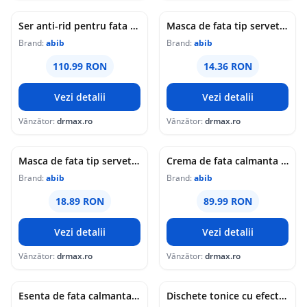
Ser anti-rid pentru fata cu efect de fermitate Jericho Rose, 50ml, Abib
Masca de fata tip servetel hidratanta cu pH usor acid Honey Fit, 30ml, Abib
Brand:
abib
Brand:
abib
110.99 RON
14.36 RON
Vezi detalii
Vezi detalii
Vânzător:
drmax.ro
Vânzător:
drmax.ro
Masca de fata tip servetel hidratanta Hyaluron Sticker, 27ml, Abib
Crema de fata calmanta Heartleaf, 75ml, Abib
Brand:
abib
Brand:
abib
18.89 RON
89.99 RON
Vezi detalii
Vezi detalii
Vânzător:
drmax.ro
Vânzător:
drmax.ro
Esenta de fata calmanta cu SPF50+ PA++++ Heartleaf, 50ml, Abib
Dischete tonice cu efect calmant Heartleaf, 80 bucati, Abib