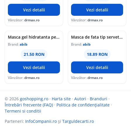
Vezi detalii
Vezi detalii
Vânzător:
drmax.ro
Vânzător:
drmax.ro
Masca gel hidratanta pentru fata cu colagen Heartleaf Jelly, 35ml, Abib
Masca de fata tip servetel hidratanta cu pH usor acid Aqua Fit, 30ml, Abib
Brand:
abib
Brand:
abib
21.50 RON
18.89 RON
Vezi detalii
Vezi detalii
Vânzător:
drmax.ro
Vânzător:
drmax.ro
© 2026
goshopping.ro
·
Harta site
·
Autori
·
Branduri
·
Întrebări frecvente (FAQ)
·
Politica de confidențialitate
·
Termeni si conditii
Parteneri:
InfoCompanii.ro
și
Targuldecarti.ro