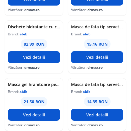
Vânzător:
drmax.ro
Vânzător:
drmax.ro
Dischete hidratante cu colagen pentru fermitate Jericho Rose, 60 bucati, Abib
Masca de fata tip servetel hidratanta Madecassoside Sticker, 27ml, Abib
Brand:
abib
Brand:
abib
82.99 RON
15.16 RON
Vezi detalii
Vezi detalii
Vânzător:
drmax.ro
Vânzător:
drmax.ro
Masca gel hranitoare pentru fata cu colagen Sedum Jelly, 35ml, Abib
Masca de fata tip servetel cu efect iluminator Vita Sticker, 27ml, Abib
Brand:
abib
Brand:
abib
21.50 RON
14.35 RON
Vezi detalii
Vezi detalii
Vânzător:
drmax.ro
Vânzător:
drmax.ro