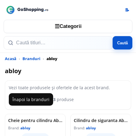
📝
☰
Categorii
Caută
Acasă
Branduri
abloy
abloy
Vezi toate produsele și ofertele de la acest brand.
Înapoi la branduri
3
produse
Cheie pentru cilindru Abloy Protec 416983
Cilindru de siguranta Abloy Protec CY322N 136065, 31 x 31 mm
Brand:
abloy
Brand:
abloy