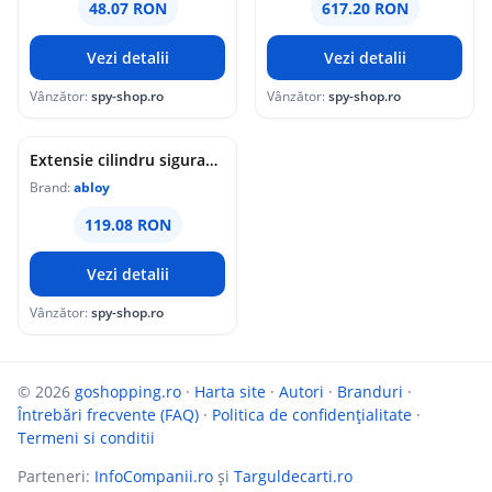
48.07 RON
617.20 RON
Vezi detalii
Vezi detalii
Vânzător:
spy-shop.ro
Vânzător:
spy-shop.ro
Extensie cilindru siguranta Abloy CY322 421017, 0/10 mm
Brand:
abloy
119.08 RON
Vezi detalii
Vânzător:
spy-shop.ro
© 2026
goshopping.ro
·
Harta site
·
Autori
·
Branduri
·
Întrebări frecvente (FAQ)
·
Politica de confidențialitate
·
Termeni si conditii
Parteneri:
InfoCompanii.ro
și
Targuldecarti.ro