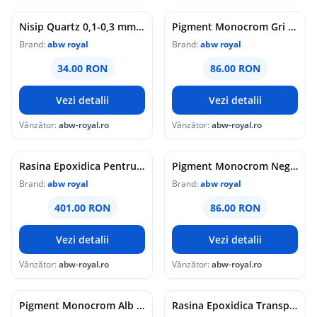
Nisip Quartz 0,1-0,3 mm 3 Kg
Pigment Monocrom Gri Inchis Antracit 500Gr.
Brand:
abw royal
Brand:
abw royal
34.00 RON
86.00 RON
Vezi detalii
Vezi detalii
Vânzător:
abw-royal.ro
Vânzător:
abw-royal.ro
Rasina Epoxidica Pentru Sigilare, Transparenta, Super Top Coat 600, 1.5Kg
Pigment Monocrom Negru 500Gr.
Brand:
abw royal
Brand:
abw royal
401.00 RON
86.00 RON
Vezi detalii
Vezi detalii
Vânzător:
abw-royal.ro
Vânzător:
abw-royal.ro
Pigment Monocrom Alb 500Gr.
Rasina Epoxidica Transparenta de Turnare Super Cast 10 - 30Kg