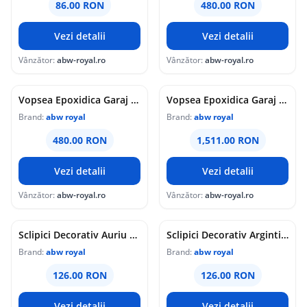
86.00 RON
480.00 RON
Vezi detalii
Vezi detalii
Vânzător:
abw-royal.ro
Vânzător:
abw-royal.ro
Vopsea Epoxidica Garaj Gri Deschis RAL 7035-Trafic Auto 5 Kg Epoxy Floor
Vopsea Epoxidica Garaj Gri Inchis RAL 7001-Trafic Auto 20 Kg Epoxy Floor
Brand:
abw royal
Brand:
abw royal
480.00 RON
1,511.00 RON
Vezi detalii
Vezi detalii
Vânzător:
abw-royal.ro
Vânzător:
abw-royal.ro
Sclipici Decorativ Auriu Pal 0.3mm 1 Kg
Sclipici Decorativ Argintiu 1 Kg 0,3mm
Brand:
abw royal
Brand:
abw royal
126.00 RON
126.00 RON
Vezi detalii
Vezi detalii