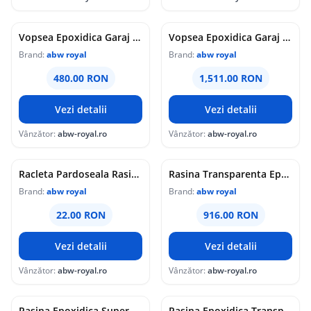
Vopsea Epoxidica Garaj Verde RAL 6005-Trafic Auto 5 Kg Epoxy Floor
Vopsea Epoxidica Garaj Gri Antracit RAL 7016-Trafic Auto 20 Kg Epoxy Floor
Brand:
abw royal
Brand:
abw royal
480.00 RON
1,511.00 RON
Vezi detalii
Vezi detalii
Vânzător:
abw-royal.ro
Vânzător:
abw-royal.ro
Racleta Pardoseala Rasini Epoxidice 18 cm Hufa B2
Rasina Transparenta Epoxidica de Turnare Super Cast 10 - 7,5Kg
Brand:
abw royal
Brand:
abw royal
22.00 RON
916.00 RON
Vezi detalii
Vezi detalii
Vânzător:
abw-royal.ro
Vânzător:
abw-royal.ro
Rasina Epoxidica Super Cast 10 Transparenta 3Kg
Rasina Epoxidica Transparenta Pardoseli 30Kg