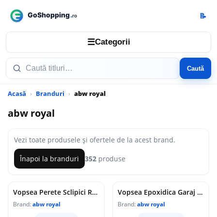
📝
☰
Categorii
Caută
Acasă
Branduri
abw royal
abw royal
Vezi toate produsele și ofertele de la acest brand.
Înapoi la branduri
352
produse
Vopsea Perete Sclipici Roz 750 Gr.
Vopsea Epoxidica Garaj Rosu RAL 3020-Trafic Auto 5 Kg Epoxy Floor
Brand:
abw royal
Brand:
abw royal