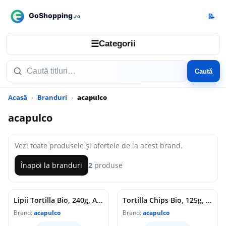
📝
☰
Categorii
Caută
Acasă
Branduri
acapulco
acapulco
Vezi toate produsele și ofertele de la acest brand.
Înapoi la branduri
2
produse
Lipii Tortilla Bio, 240g, Acapulco
Tortilla Chips Bio, 125g, Acapulco
Brand:
acapulco
Brand:
acapulco