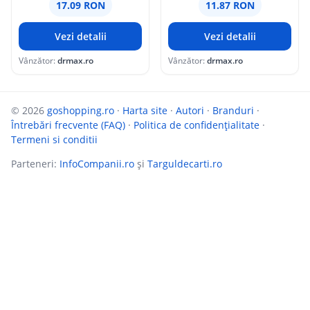
17.09 RON
11.87 RON
Vezi detalii
Vezi detalii
Vânzător:
drmax.ro
Vânzător:
drmax.ro
© 2026
goshopping.ro
·
Harta site
·
Autori
·
Branduri
·
Întrebări frecvente (FAQ)
·
Politica de confidențialitate
·
Termeni si conditii
Parteneri:
InfoCompanii.ro
și
Targuldecarti.ro