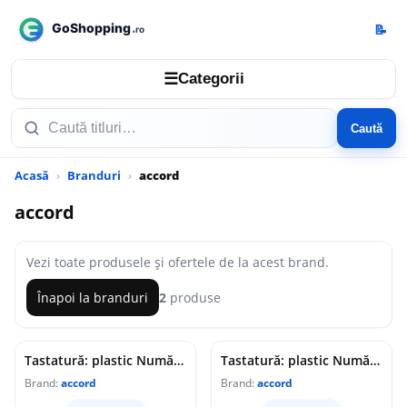
📝
☰
Categorii
Caută
Acasă
Branduri
accord
accord
Vezi toate produsele și ofertele de la acest brand.
Înapoi la branduri
2
produse
Tastatură: plastic Număr butoane: 16 nu există plastic 200mΩ
Tastatură: plastic Număr butoane: 16 nu există plastic 200mΩ
Brand:
accord
Brand:
accord