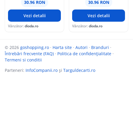
30.96 RON
30.96 RON
Vezi detalii
Vezi detalii
Vânzător:
dioda.ro
Vânzător:
dioda.ro
© 2026
goshopping.ro
·
Harta site
·
Autori
·
Branduri
·
Întrebări frecvente (FAQ)
·
Politica de confidențialitate
·
Termeni si conditii
Parteneri:
InfoCompanii.ro
și
Targuldecarti.ro