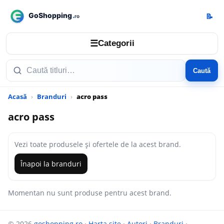
📝
☰
Categorii
Caută
Acasă
Branduri
acro pass
acro pass
Vezi toate produsele și ofertele de la acest brand.
Înapoi la branduri
Momentan nu sunt produse pentru acest brand.
© 2026
goshopping.ro
·
Harta site
·
Autori
·
Branduri
·