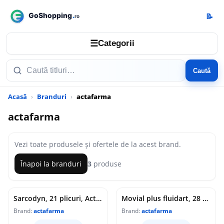
📝
☰
Categorii
Caută
Acasă
Branduri
actafarma
actafarma
Vezi toate produsele și ofertele de la acest brand.
Înapoi la branduri
3
produse
Sarcodyn, 21 plicuri, Actafarma
Movial plus fluidart, 28 capsule
Brand:
actafarma
Brand:
actafarma