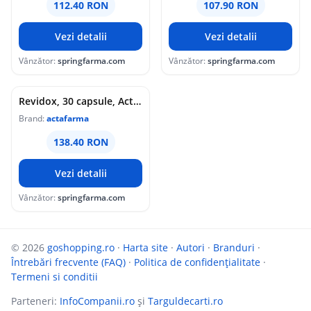
112.40 RON
107.90 RON
Vezi detalii
Vezi detalii
Vânzător:
springfarma.com
Vânzător:
springfarma.com
Revidox, 30 capsule, Actafarma
Brand:
actafarma
138.40 RON
Vezi detalii
Vânzător:
springfarma.com
© 2026
goshopping.ro
·
Harta site
·
Autori
·
Branduri
·
Întrebări frecvente (FAQ)
·
Politica de confidențialitate
·
Termeni si conditii
Parteneri:
InfoCompanii.ro
și
Targuldecarti.ro