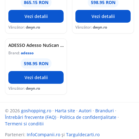
865.15 RON
598.95 RON
Vezi detalii
Vezi detalii
Vânzător:
dwyn.ro
Vânzător:
dwyn.ro
ADESSO Adesso NuScan 2500TU Spill Resistant Antimicrobial 2D Barcode Scanner
Brand:
adesso
598.95 RON
Vezi detalii
Vânzător:
dwyn.ro
© 2026
goshopping.ro
·
Harta site
·
Autori
·
Branduri
·
Întrebări frecvente (FAQ)
·
Politica de confidențialitate
·
Termeni si conditii
Parteneri:
InfoCompanii.ro
și
Targuldecarti.ro