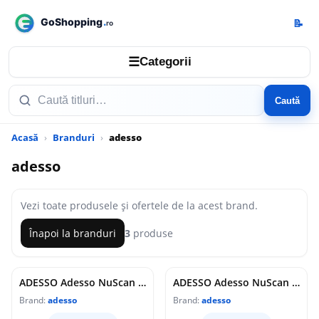
📝
☰
Categorii
Caută
Acasă
Branduri
adesso
adesso
Vezi toate produsele și ofertele de la acest brand.
Înapoi la branduri
3
produse
ADESSO Adesso NuScan 5200TU- Antimicrobial & Waterproof 2D Barcode Scanner
ADESSO Adesso NuScan 4100B Bluetooth Antimicrobial Waterproof CCD Barcode Scanner with Charging Cradle
Brand:
adesso
Brand:
adesso