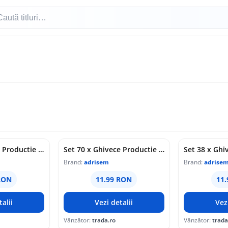
Set 16 x Ghivece Productie Sectiune Rotunda, 17 cm / 2000 cc, P175128
Set 70 x Ghivece Productie Sectiune Rotunda, 9 cm / 300 cc, P09568
Brand:
adrisem
Brand:
adrise
RON
11.99 RON
11
alii
Vezi detalii
Vez
Vânzător:
trada.ro
Vânzător:
trada