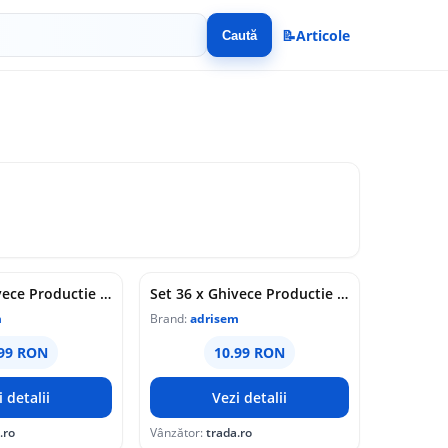
📝
Articole
Caută
Set 38 x Ghivece Productie Sectiune Rotunda, 12 cm / 770 cc, P125C100
Set 36 x Ghivece Productie Sectiune Rotunda, 12 cm TC / 690 cc, P12589
m
Brand:
adrisem
.99 RON
10.99 RON
i detalii
Vezi detalii
.ro
Vânzător:
trada.ro