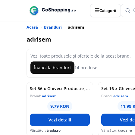
☰
Categorii
Acasă
Branduri
adrisem
adrisem
Vezi toate produsele și ofertele de la acest brand.
Înapoi la branduri
14
produse
Set 56 x Ghiveci Productie, Sectiune Patrata, 8 x 8 x 8 cm / 306 cc, Gri
Brand:
adrisem
Brand:
adrisem
9.79 RON
11.99 
Vezi detalii
Vezi det
Vânzător:
trada.ro
Vânzător:
trada.ro