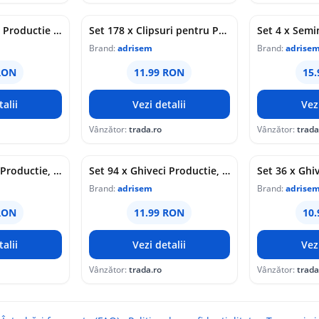
Set 12 x Ghivece Productie Sectiune Rotunda, 19 cm/ 1300 cc, P195149
Set 178 x Clipsuri pentru Palisat, Prindere Tulpini, 23 mm, Plastic
Brand:
adrisem
Brand:
adrise
RON
11.99 RON
15
alii
Vezi detalii
Vez
Vânzător:
trada.ro
Vânzător:
trada
Set 30 x Ghiveci Productie, Sectiune Rotunda, 13 cm / 885 cc, Gri, P13596
Set 94 x Ghiveci Productie, Sectiune Patrata, 7 x 7 x 8 cm / 228 cc, Gri
Brand:
adrisem
Brand:
adrise
RON
11.99 RON
10
alii
Vezi detalii
Vez
Vânzător:
trada.ro
Vânzător:
trada