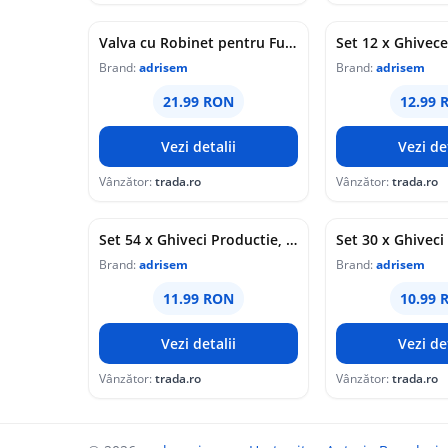
Valva cu Robinet pentru Furtun, Golden Spray GS-1
Brand:
adrisem
Brand:
adrisem
21.99 RON
12.99 
Vezi detalii
Vezi det
Vânzător:
trada.ro
Vânzător:
trada.ro
Set 54 x Ghiveci Productie, Sectiune Rotunda, 10 cm / 400 cc, Gri, P10576
Brand:
adrisem
Brand:
adrisem
11.99 RON
10.99 
Vezi detalii
Vezi det
Vânzător:
trada.ro
Vânzător:
trada.ro