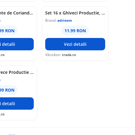
Set 4 x Seminte de Coriandru, 5 g, Agrisem
Set 16 x Ghiveci Productie, Sectiune Rotunda, 17 cm / 2000 cc, TC Gri, P175128
m
Brand:
adrisem
.99 RON
11.99 RON
i detalii
Vezi detalii
.ro
Vânzător:
trada.ro
Set 36 x Ghivece Productie Sectiune Rotunda, 12 cm / 690 cc, P12589
m
.99 RON
i detalii
.ro