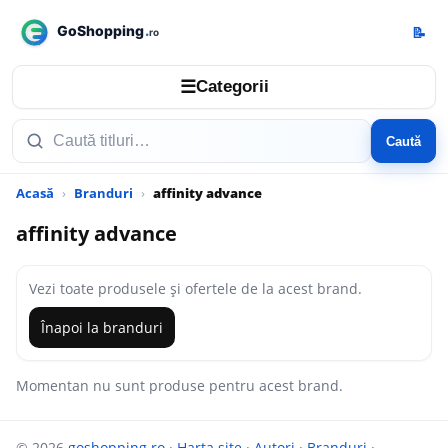
📝
☰
Categorii
Caută
Acasă
Branduri
affinity advance
affinity advance
Vezi toate produsele și ofertele de la acest brand.
Înapoi la branduri
Momentan nu sunt produse pentru acest brand.
© 2026
goshopping.ro
·
Harta site
·
Autori
·
Branduri
·